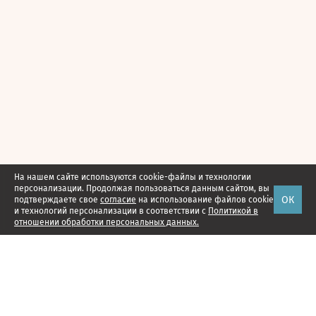
На нашем сайте используются cookie-файлы и технологии
персонализации. Продолжая пользоваться данным сайтом, вы
ОК
подтверждаете свое
согласие
на использование файлов cookie
и технологий персонализации в соответствии с
Политикой в
отношении обработки персональных данных.