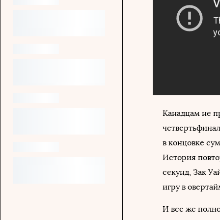
Канадцам не п
четвертьфинал
в концовке сум
История повтор
секунд, Зак Уа
игру в овертай
И все же полн