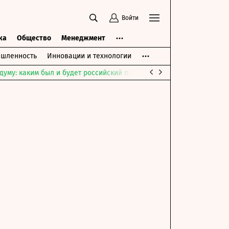
Войти
ка
Общество
Менеджмент
шленность
Инновации и технологии
думу: каким был и будет российский парламент
Война на Ближне