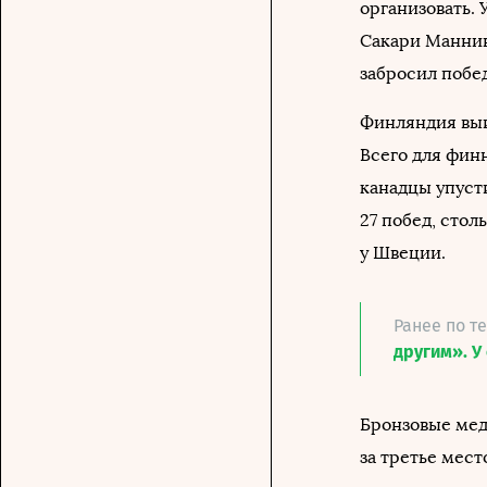
организовать.
Сакари Маннин
забросил побе
Финляндия выи
Всего для финн
канадцы упуст
27 побед, стол
у Швеции.
Ранее по т
другим». У
Бронзовые мед
за третье мест