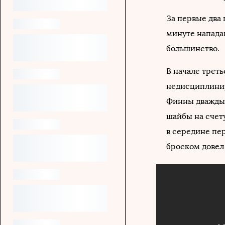
За первые два
минуте напада
большинство.
В начале трет
недисциплинир
Финны дважды 
шайбы на счет
в середине пе
броском довел 