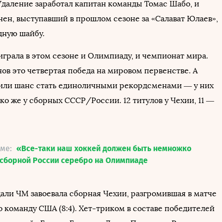
 Удаление заработал капитан команды Томас Шабо, и
ен, выступавший в прошлом сезоне за «Салават Юлаев»,
дную шайбу.
грала в этом сезоне и Олимпиаду, и чемпионат мира.
ов это четвертая победа на мировом первенстве. А
или шанс стать единоличными рекордсменами — у них
ько же у сборных СССР/России. 12 титулов у Чехии, 11 —
еме:
«Все-таки наш хоккей должен быть немножко
 сборной России серебро на Олимпиаде
али ЧМ завоевала сборная Чехии, разгромившая в матче
о команду США (8:4). Хет-триком в составе победителей