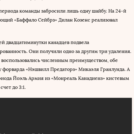
 периода команды забросили лишь одну шайбу. На 24-й
ющий «Баффало Сейбрз» Дилан Козенс реализовал
ьей двадцатиминутки канадцев подвела
ованность. Они получили одно за другим три удаления.
воспользовались численным преимуществом, обе
у форварда «Нэшвилл Предаторз» Микаэля Гранлунда. А
риода Йоэль Армия из «Монреаль Канадиенз» кистевым
счет до 3:1.