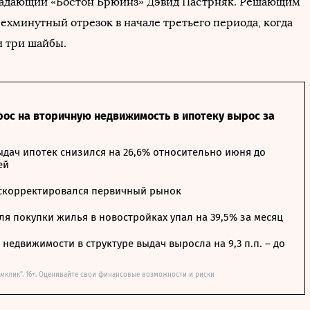
падающий «Бостон Брюинз» Дэвид Пастрняк. Решающим
рехминутный отрезок в начале третьего периода, когда
и три шайбы.
рос на вторичную недвижимость в ипотеку вырос за
дач ипотек снизился на 26,6% относительно июня до
ей
 скорректировался первичный рынок
я покупки жилья в новостройках упал на 39,5% за месяц
недвижимости в структуре выдач выросла на 9,3 п.п. – до
мклик". 16+. Оценивайте свои финансовые возможности и риски