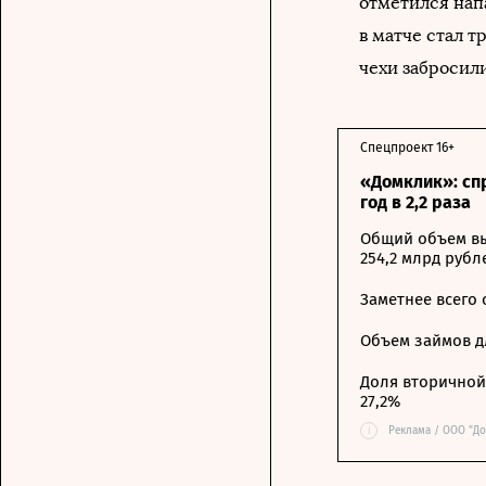
отметился на
в матче стал т
чехи забросил
Спецпроект 16+
«Домклик»: сп
год в 2,2 раза
Общий объем вы
254,2 млрд рубл
Заметнее всего
Объем займов дл
Доля вторичной 
27,2%
i
Реклама / ООО "До