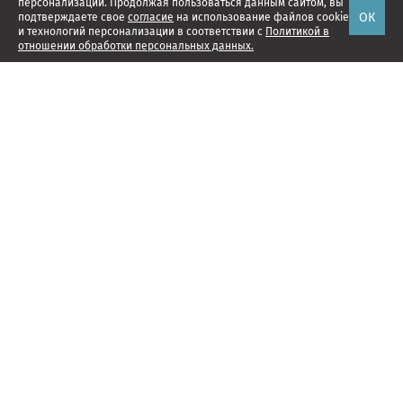
персонализации. Продолжая пользоваться данным сайтом, вы
ОК
подтверждаете свое
согласие
на использование файлов cookie
и технологий персонализации в соответствии с
Политикой в
отношении обработки персональных данных.
Наши проекты
Подписка
Реклама
Справочник компаний
Об издании
Редакция