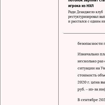
потолок зарплат ста
игрока из НХЛ
Ради Деанджело клуб
рестуктуризировал вы
и расстался с одним 
безопасности 
Изначально пла
несколько раз 
ситуации на У
стоимость объе
2020 г. цена в
руб. – из-за 
В сентябре 202