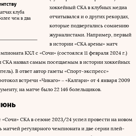
ентству
хоккейный СКА в клубных медиа
атчах клуба
отчитывался и о других рекордах,
олее чем в два
которые подвергались сомнению
журналистами. Например, первый
в истории «СКА арены» матч
мпионата КХЛ с «Сочи» (состоялся 11 февраля 2024 г.)
л СКА назвал самым посещаемым в истории хоккейных
ритель). В ответ автор газеты «Спорт-экспресс»
отокол встречи «Чикаго» – «Калгари» от 4 января 2009
кументу, на матче было 22 146 болельщиков.
июнь
 «Сочи» СКА в сезоне 2023/24 успел провести на новом
ь матчей регулярного чемпионата и две серии плей-