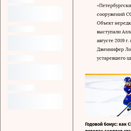
«Петербургски
сооружений СС
Объект нередк
выступали Алла 
августе 2019 г
Дженнифер Лоп
устаревшего з
Годовой бонус: как 