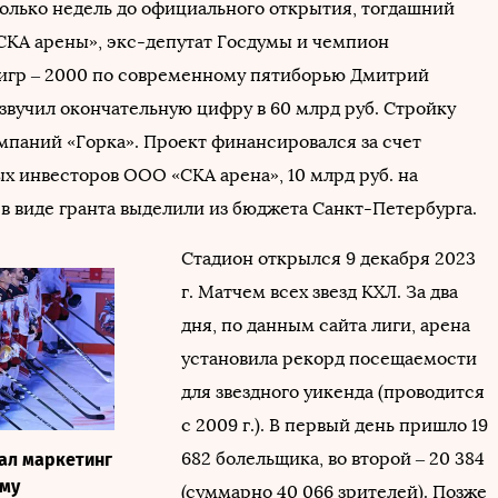
сколько недель до официального открытия, тогдашний
СКА арены», экс-депутат Госдумы и чемпион
гр – 2000 по современному пятиборью Дмитрий
озвучил окончательную цифру в 60 млрд руб. Стройку
омпаний «Горка». Проект финансировался за счет
х инвесторов ООО «СКА арена», 10 млрд руб. на
 в виде гранта выделили из бюджета Санкт-Петербурга.
Стадион открылся 9 декабря 2023
г. Матчем всех звезд КХЛ. За два
дня, по данным сайта лиги, арена
установила рекорд посещаемости
для звездного уикенда (проводится
с 2009 г.). В первый день пришло 19
682 болельщика, во второй – 20 384
дал маркетинг
мму
(суммарно 40 066 зрителей). Позже