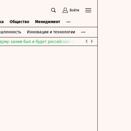
Войти
ка
Общество
Менеджмент
шленность
Инновации и технологии
думу: каким был и будет российский парламент
Война на Ближне