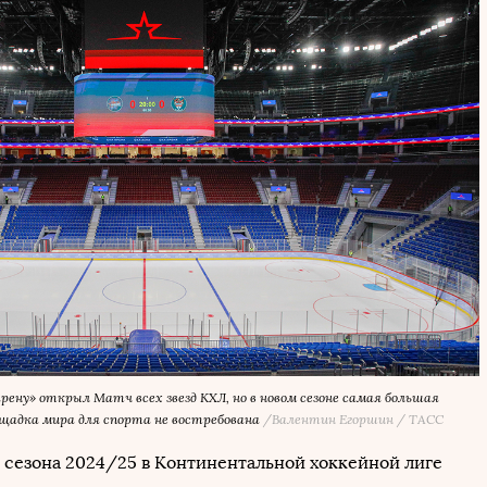
 арену» открыл Матч всех звезд КХЛ, но в новом сезоне самая большая
щадка мира для спорта не востребована
/Валентин Егоршин / ТАСС
 сезона 2024/25 в Континентальной хоккейной лиге