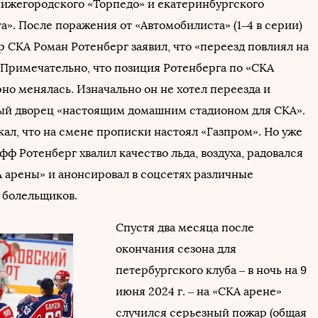
нижегородского «Торпедо» и екатеринбургского
». После поражения от «Автомобилиста» (1–4 в серии)
р СКА Роман Ротенберг заявил, что «переезд повлиял на
. Примечательно, что позиция Ротенберга по «СКА
но менялась. Изначально он не хотел переезда и
ый дворец «настоящим домашним стадионом для СКА».
ал, что на смене прописки настоял «Газпром». Но уже
фф Ротенберг хвалил качество льда, воздуха, радовался
 арены» и анонсировал в соцсетях различные
 болельщиков.
Спустя два месяца после
окончания сезона для
петербургского клуба – в ночь на 9
июня 2024 г. – на «СКА арене»
случился серьезный пожар (общая