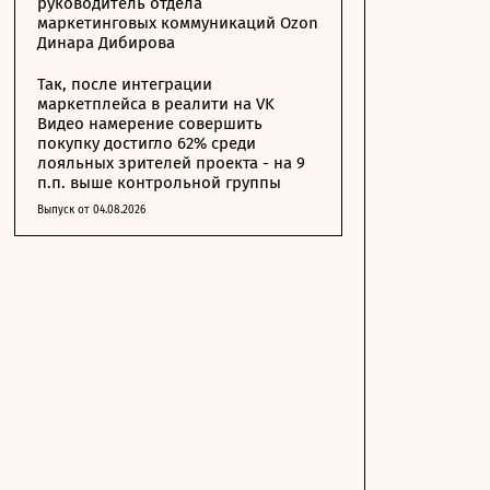
руководитель отдела
маркетинговых коммуникаций Ozon
Динара Дибирова
Так, после интеграции
маркетплейса в реалити на VK
Видео намерение совершить
покупку достигло 62% среди
лояльных зрителей проекта - на 9
п.п. выше контрольной группы
Выпуск от 04.08.2026