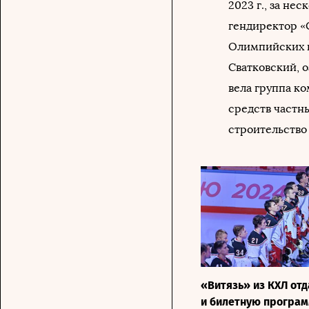
2023 г., за не
гендиректор «
Олимпийских и
Сватковский, 
вела группа к
средств частны
строительство
«Витязь» из КХЛ от
и билетную програ