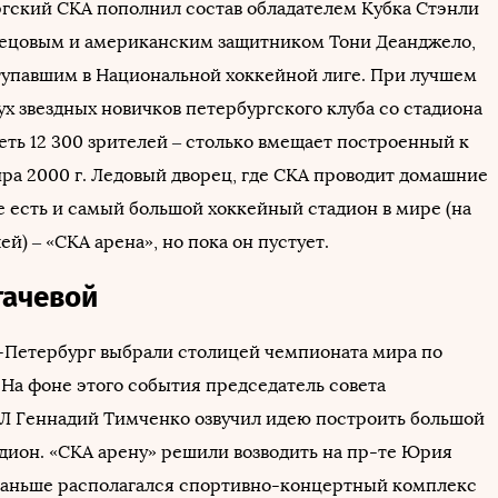
ргский СКА пополнил состав обладателем Кубка Стэнли
ецовым и американским защитником Тони Деанджело,
тупавшим в Национальной хоккейной лиге. При лучшем
ух звездных новичков петербургского клуба со стадиона
еть 12 300 зрителей – столько вмещает построенный к
ра 2000 г. Ледовый дворец, где СКА проводит домашние
е есть и самый большой хоккейный стадион в мире (на
ей) – «СКА арена», но пока он пустует.
гачевой
кт-Петербург выбрали столицей чемпионата мира по
 На фоне этого события председатель совета
Л Геннадий Тимченко озвучил идею построить большой
дион. «СКА арену» решили возводить на пр-те Юрия
 раньше располагался спортивно-концертный комплекс