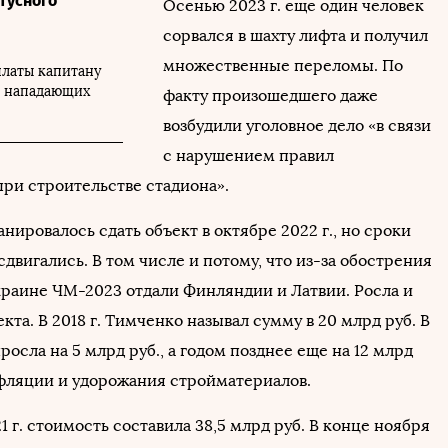
тусного
Осенью 2023 г. еще один человек
сорвался в шахту лифта и получил
множественные переломы. По
платы капитану
из нападающих
факту произошедшего даже
возбудили уголовное дело «в связи
с нарушением правил
при строительстве стадиона».
нировалось сдать объект в октябре 2022 г., но сроки
сдвигались. В том числе и потому, что из-за обострения
краине ЧМ-2023 отдали Финляндии и Латвии. Росла и
кта. В 2018 г. Тимченко называл сумму в 20 млрд руб. В
ыросла на 5 млрд руб., а годом позднее еще на 12 млрд
инфляции и удорожания стройматериалов.
1 г. стоимость составила 38,5 млрд руб. В конце ноября