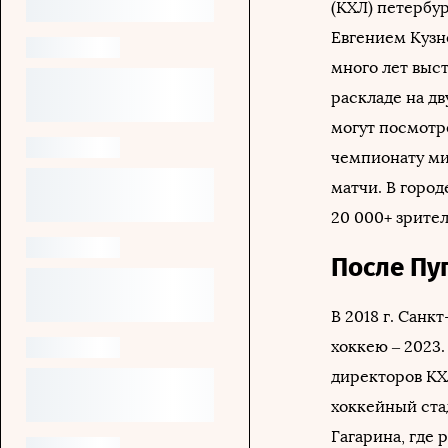
(КХЛ) петербу
Евгением Кузн
много лет выс
раскладе на дв
могут посмотр
чемпионату ми
матчи. В город
20 000+ зрител
После Пу
В 2018 г. Сан
хоккею – 2023.
директоров КХ
хоккейный ста
Гагарина, где