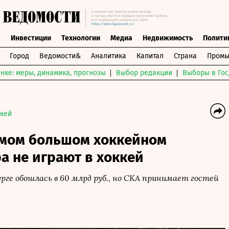
ы
Инвестиции
Технологии
Медиа
Недвижимость
Полити
Город
Ведомости&
Аналитика
Капитал
Страна
Промы
нке: меры, динамика, прогнозы
Выбор редакции
Выборы в Гос
кей
амом большом хоккейном
а не играют в хоккей
рге обошлась в 60 млрд руб., но СКА принимает гостей