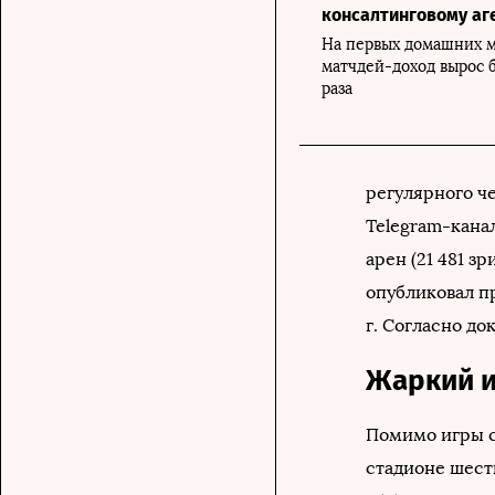
консалтинговому аг
На первых домашних м
матчдей-доход вырос б
раза
регулярного че
Telegram-кана
арен (21 481 з
опубликовал пр
г. Согласно до
Жаркий 
Помимо игры с
стадионе шест