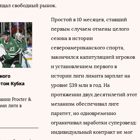
ищал свободный рынок.
Простой в 10 месяцев, ставший
первым случаем отмены целого
сезона в истории
североамериканского спорта,
закончился капитуляцией игроков
и установлением первого в
истории лиги лимита зарплат на
ного
ртом Кубка
уровне $39 млн в год. На
протяжении двух десятилетий этот
ании Procter &
механизм обеспечивал лиге
ами лиги в
паритет, но одновременно
ограничивал заработки суперзвезд:
индивидуальный контракт не мог