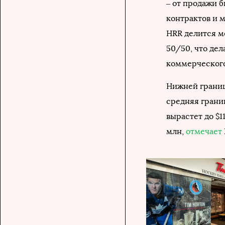
– от продажи б
контрактов и 
HRR делится м
50/50, что де
коммерческого
Нижней границе
средняя границ
вырастет до $1
млн,
отмечает