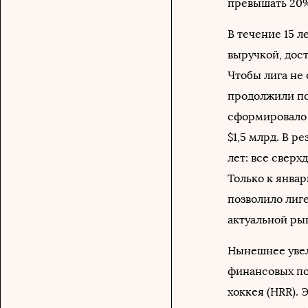
превышать 20%
В течение 15 
выручкой, дост
Чтобы лига не
продолжили пол
сформировало 
$1,5 млрд. В р
лет: все сверх
Только к январ
позволило лиг
актуальной ры
Нынешнее увел
финансовых по
хоккея (HRR). 