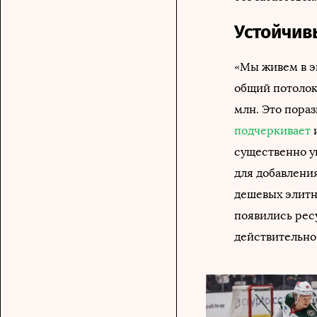
Устойчив
«Мы живем в э
общий потолок
млн. Это пораз
подчеркивает
и
существенно у
для добавления
дешевых элитны
появились ресу
действительно