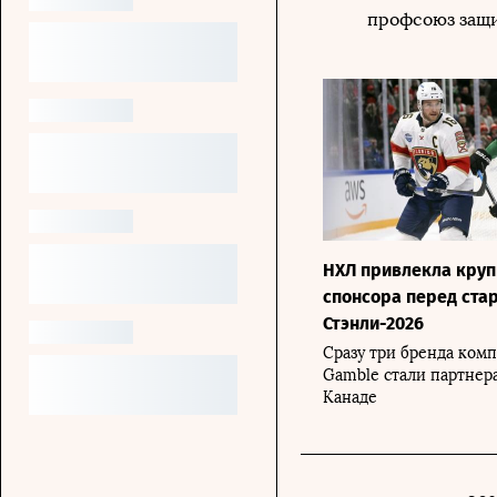
профсоюз защ
НХЛ привлекла круп
спонсора перед ста
Стэнли-2026
Сразу три бренда комп
Gamble стали партнер
Канаде