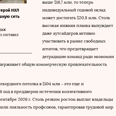
выше $16,7 млн, то теперь
индивидуальный годовой оклад
герой НХЛ
ешную сеть
может достигать $20,8 млн. Столь
высокая нижняя планка вынуждает
одаж
даже аутсайдеров активно
s составил
участвовать в рынке свободных
агентов, что предотвращает
деградацию команд ради экономии
держивает общую коммерческую привлекательность
кордного потолка в $104 млн – это еще и
й ход в преддверии истечения коллективного
сентябре 2026 г. Столь резким ростом выплат владельцы
чили лояльность профсоюза, гарантировав трудовой мир
.