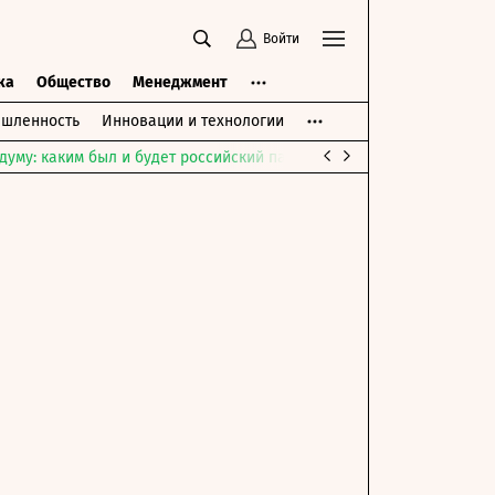
Войти
ка
Общество
Менеджмент
шленность
Инновации и технологии
думу: каким был и будет российский парламент
Война на Ближне