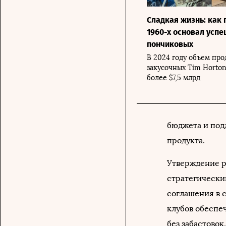
Сладкая жизнь: как 
1960-х основал усп
пончиковых
В 2024 году объем пр
закусочных Tim Horton
более $7,5 млрд
бюджета и под
продукта.
Утверждение ре
стратегически
соглашения в 
клубов обеспе
без забастовок