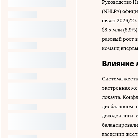
Руководство Н
(NHLPA) офици
сезон 2026/27
$8,5 млн (8,9
разовый рост 
команд впервы
Влияние 
Система жестко
экстренная ме
локаута. Конф
дисбалансом: н
доходов лиги, 
балансировали
введении жестк