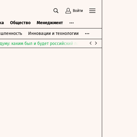
Войти
ка
Общество
Менеджмент
шленность
Инновации и технологии
думу: каким был и будет российский парламент
Война на Ближне