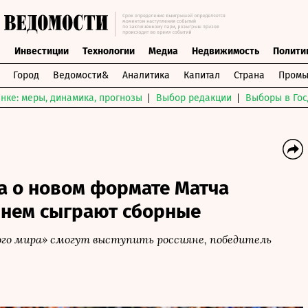
ы
Инвестиции
Технологии
Медиа
Недвижимость
Полити
Город
Ведомости&
Аналитика
Капитал
Страна
Промы
нке: меры, динамика, прогнозы
Выбор редакции
Выборы в Гос
а о новом формате Матча
в нем сыграют сборные
го мира» смогут выступить россияне, победитель