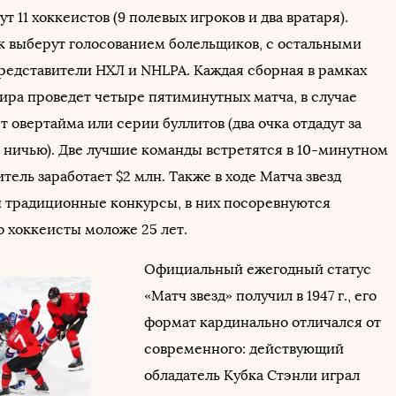
ут 11 хоккеистов (9 полевых игроков и два вратаря).
к выберут голосованием болельщиков, с остальными
редставители НХЛ и NHLPA. Каждая сборная в рамках
нира проведет четыре пятиминутных матча, в случае
т овертайма или серии буллитов (два очка отдадут за
а ничью). Две лучшие команды встретятся в 10-минутном
тель заработает $2 млн. Также в ходе Матча звезд
 традиционные конкурсы, в них посоревнуются
 хоккеисты моложе 25 лет.
Официальный ежегодный статус
«Матч звезд» получил в 1947 г., его
формат кардинально отличался от
современного: действующий
обладатель Кубка Стэнли играл