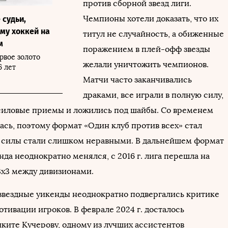
против сборной звезд лиги.
Чемпионы хотели доказать, что их
 судьи,
му хоккей на
титул не случайность, а обиженные
м
поражением в плей-офф звезды
рвое золото
желали уничтожить чемпионов.
6 лет
Матчи часто заканчивались
драками, все играли в полную силу,
силовые приемы и ложились под шайбы. Со временем
ась, поэтому формат «Один клуб против всех» стал
 силы стали слишком неравными. В дальнейшем формат
нда неоднократно менялся, с 2016 г. лига перешла на
x3 между дивизионами.
вездные уикенды неоднократно подвергались критике
отивации игроков. В феврале 2024 г. досталось
ките Кучерову, одному из лучших ассистентов