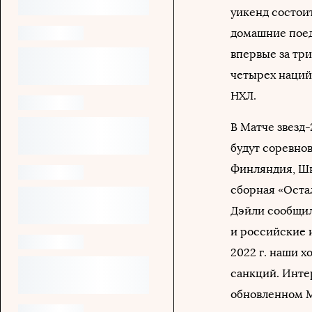
уикенд состои
домашние пое
впервые за три
четырех наций
НХЛ.
В Матче звезд
будут соревнов
Финляндия, Шв
сборная «Оста
Дэйли сообщил
и российские и
2022 г. наши 
санкций. Интер
обновленном М