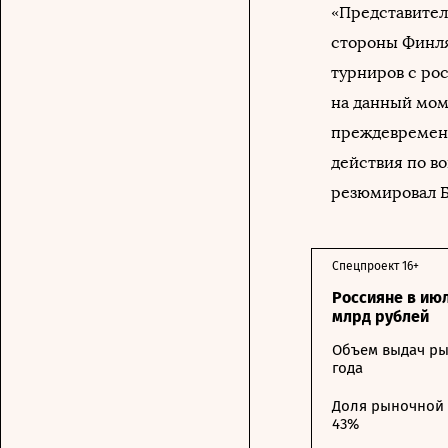
«Представител
стороны Финля
турниров с ро
на данный мом
преждевременн
действия по во
резюмировал Би
Спецпроект 16+
Россияне в ию
млрд рублей
Объем выдач ры
года
Доля рыночной 
43%