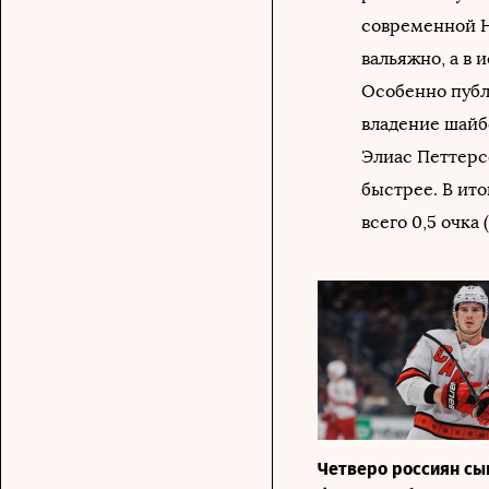
современной Н
вальяжно, а в 
Особенно публ
владение шайб
Элиас Петтерсо
быстрее. В ито
всего 0,5 очка
Четверо россиян сы