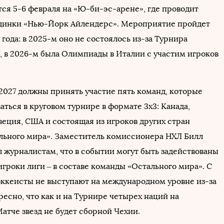
тся 5-6 февраля на «Ю-би-эс-арене», где проводит
динки «Нью-Йорк Айлендерс». Мероприятие пройдет
 года: в 2025-м оно не состоялось из-за Турнира
, в 2026-м была Олимпиады в Италии с участим игроков
-2027 должны принять участие пять команд, которые
аться в круговом турнире в формате 3x3: Канада,
еция, США и состоящая из игроков других стран
льного мира». Заместитель комиссионера НХЛ Билл
 журналистам, что в событии могут быть задействованы
гроки лиги – в составе команды «Остального мира». С
хоккеисты не выступают на международном уровне из-за
есно, что как и на Турнире четырех наций на
атче звезд не будет сборной Чехии.