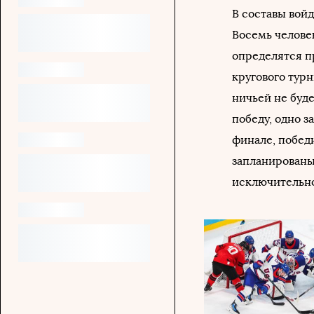
В составы войд
Восемь челове
определятся п
кругового тур
ничьей не буде
победу, одно з
финале, победи
запланированы
исключительно