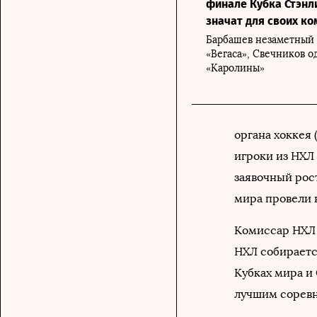
финале Кубка Стэнли
значат для своих ко
Барбашев незаметный 
«Вегаса», Свечников о
«Каролины»
органа хоккея 
игроки из НХЛ
заявочный рос
мира провели 
Комиссар НХЛ 
НХЛ собираетс
Кубках мира и
лучшим соревн