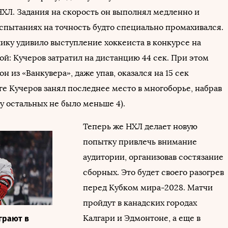
ХЛ. Задания на скорость он выполнял медленно и
испытаниях на точность будто специально промахивался.
ику удивило выступление хоккеиста в конкурсе на
ой: Кучеров затратил на дистанцию 44 сек. При этом
н из «Ванкувера», даже упав, оказался на 15 сек
ге Кучеров занял последнее место в многоборье, набрав
 (у остальных не было меньше 4).
Теперь же НХЛ делает новую
попытку привлечь внимание
аудитории, организовав состязание
сборных. Это будет своего разогрев
перед Кубком мира-2028. Матчи
пройдут в канадских городах
Калгари и Эдмонтоне, а еще в
грают в