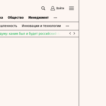
Войти
ка
Общество
Менеджмент
шленность
Инновации и технологии
думу: каким был и будет российский парламент
Война на Ближне