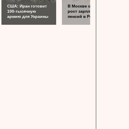
США: Иран готовит
В Москве обсудят
100-тысячную
рост зарплат и
армию для Украины
пенсий в России