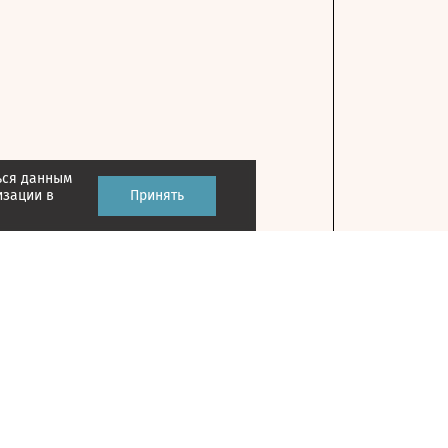
ься данным
изации в
Принять