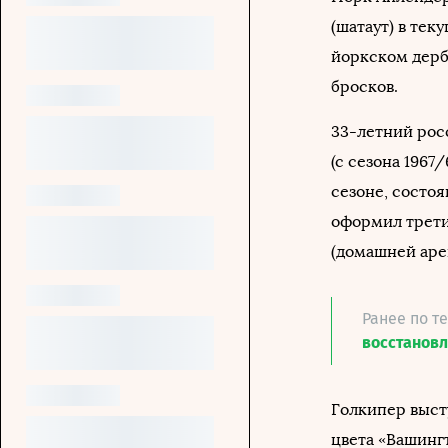
(шатаут) в те
йоркском дерб
бросков.
33-летний рос
(с сезона 1967
сезоне, состо
оформил трети
(домашней аре
Ранее по т
восстанов
Голкипер высту
цвета «Вашингт