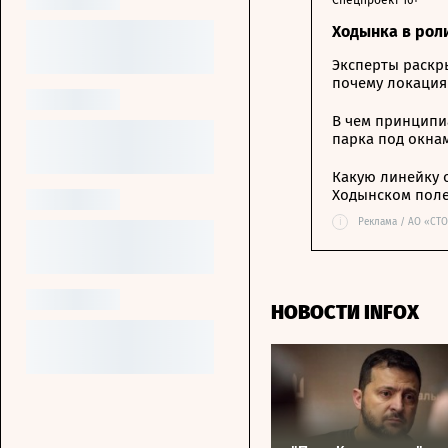
Спецпроект 16+
Ходынка в рол
Эксперты раскр
почему локация
В чем принципи
парка под окна
Какую линейку 
Ходынском пол
i
Реклама / АО «СТ
НОВОСТИ INFOX