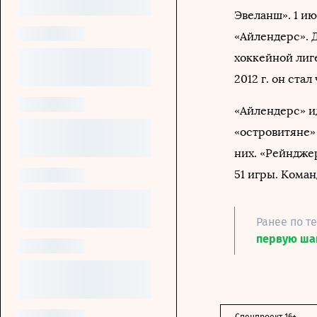
Эвеланш». 1 ию
«Айлендерс». 
хоккейной лиге
2012 г. он ста
«Айлендерс» и
«островитяне» 
них. «Рейндже
51 игры. Коман
Ранее по т
первую ша