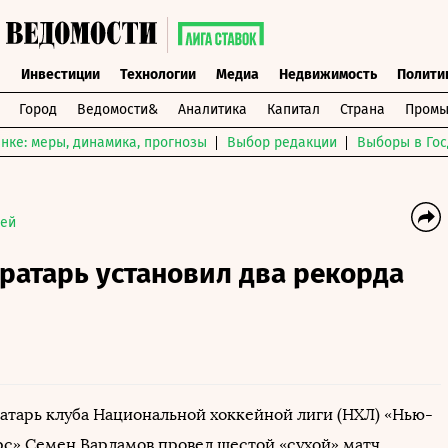
ы
Инвестиции
Технологии
Медиа
Недвижимость
Полити
Город
Ведомости&
Аналитика
Капитал
Страна
Промы
нке: меры, динамика, прогнозы
Выбор редакции
Выборы в Гос
кей
ратарь установил два рекорда
атарь клуба Национальной хоккейной лиги (НХЛ) «Нью-
с» Семен Варламов провел шестой «сухой» матч