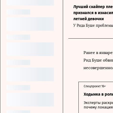
Лучший снайпер пл
признался в изнасил
летней девочки
У Рида Буше проблем
Ранее в январе
Рид Буше обви
несовершенно
Спецпроект 16+
Ходынка в рол
Эксперты раскр
почему локация