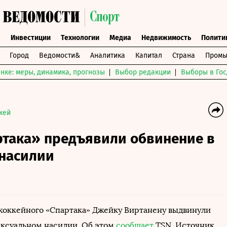
ы
Инвестиции
Технологии
Медиа
Недвижимость
Полити
Город
Ведомости&
Аналитика
Капитал
Страна
Промы
нке: меры, динамика, прогнозы
Выбор редакции
Выборы в Гос
кей
ртака» предъявили обвинение в
 насилии
оккейного «Спартака» Джейку Виртанену выдвинули
ексуальном насилии. Об этом
сообщает
TSN. Источник