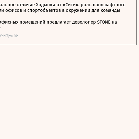
альное отличие Ходынки от «Сити»: роль ландшафтного
ми офисов и спортобъектов в окружении для команды
офисных помещений предлагает девелопер STONE на
е
ОУНХЕДЖ» 16+