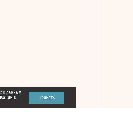
ься данным
изации в
Принять