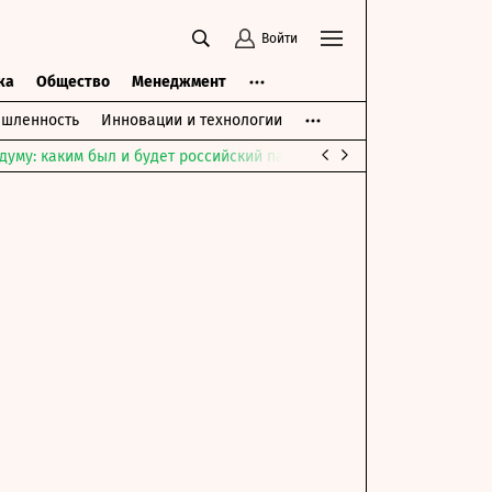
Войти
ка
Общество
Менеджмент
шленность
Инновации и технологии
думу: каким был и будет российский парламент
Война на Ближне