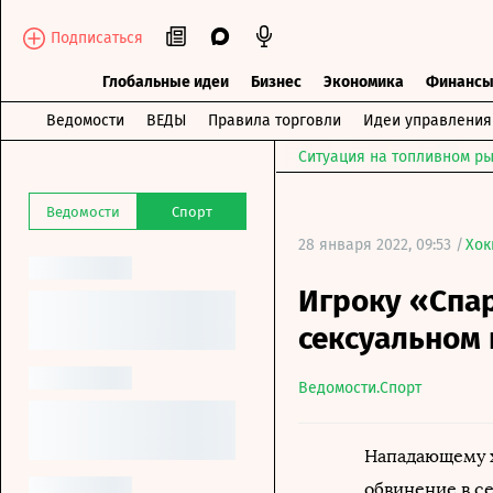
Подписаться
Глобальные идеи
Бизнес
Экономика
Финанс
Ведомости
ВЕДЫ
Правила торговли
Идеи управления
Ситуация на топливном ры
Ведомости
Спорт
28 января 2022, 09:53 /
Хок
Игроку «Спа
сексуальном
Ведомости.Спорт
Нападающему х
обвинение в с