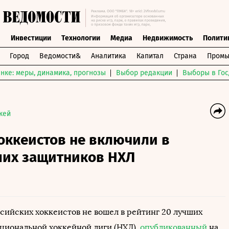
ы
Инвестиции
Технологии
Медиа
Недвижимость
Полити
Город
Ведомости&
Аналитика
Капитал
Страна
Промы
нке: меры, динамика, прогнозы
Выбор редакции
Выборы в Гос
кей
оккеистов не включили в
ших защитников НХЛ
ссийских хоккеистов не вошел в рейтинг 20 лучших
циональной хоккейной лиги (НХЛ),
опубликованный
на