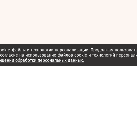
ookie-файлы и технологии персонализации. Продолжая пользоват
согласие
на использование файлов cookie и технологий персонал
ошении обработки персональных данных.