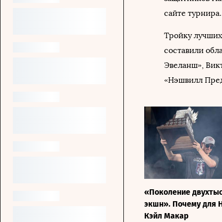
сайте турнира.
Тройку лучших
составили обл
Эвеланш», Вик
«Нэшвилл Пред
«Поколение двухты
экшн». Почему для 
Кэйл Макар