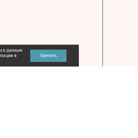
ься данным
изации в
Принять