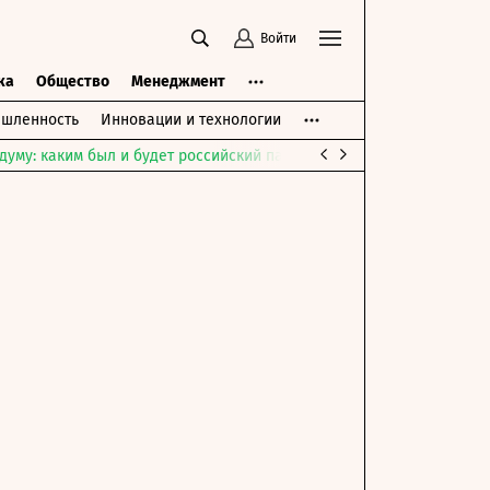
Войти
ка
Общество
Менеджмент
шленность
Инновации и технологии
думу: каким был и будет российский парламент
Война на Ближне