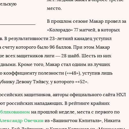
тельскую
место.
В прошлом сезоне Макар провел за
«Колорадо» 77 матчей, в которых
в. В результативности 23-летний канадец уступил
а счету которого было 96 баллов. При этом Макар
ше всех защитников лиги — 28 шайб. Шесть из них
едными. Кроме того, Макар стал одним из лучших
о коэффициенту полезности («+48»), уступив лишь
бнику Девону Тэйвсу, у которого «+52».
российских защитников, авторы официального сайта НХЛ
ют российских нападающих. В рейтинге крайних
убликованном
на прошлой неделе, места с первого по
Александр Овечкин
из «Вашингтон Кэпиталз», Никита