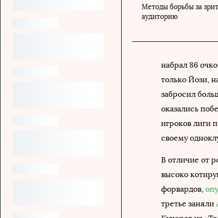
Методы борьбы за зри
аудиторию
набрал 86 очко
только Йози, н
забросил боль
оказались поб
игроков лиги п
своему одноклу
В отличие от 
высоко котиру
форвардов,
оп
третье заняли