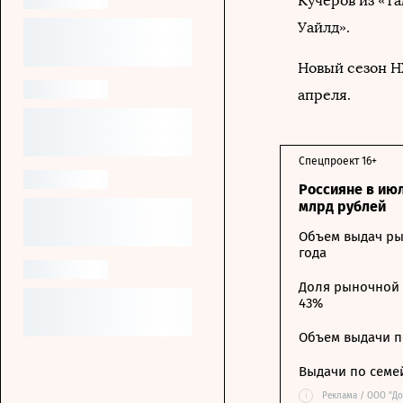
Кучеров из «Т
Уайлд».
Новый сезон Н
апреля.
Спецпроект 16+
Россияне в ию
млрд рублей
Объем выдач ры
года
Доля рыночной 
43%
Объем выдачи п
Выдачи по семе
i
Реклама / ООО "Д