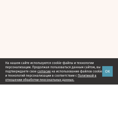
На нашем сайте используются cookie-файлы и технологии
персонализации. Продолжая пользоваться данным сайтом, вы
ОК
подтверждаете свое
согласие
на использование файлов cookie
и технологий персонализации в соответствии с
Политикой в
отношении обработки персональных данных.