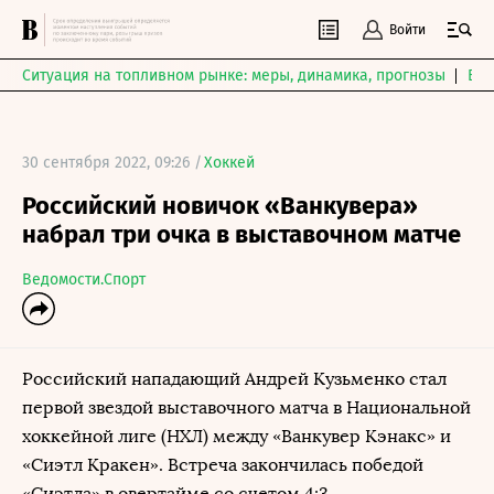
Войти
Ситуация на топливном рынке: меры, динамика, прогнозы
Выб
30 сентября 2022, 09:26 /
Хоккей
Российский новичок «Ванкувера»
набрал три очка в выставочном матче
Ведомости.Спорт
Российский нападающий Андрей Кузьменко стал
первой звездой выставочного матча в Национальной
хоккейной лиге (НХЛ) между «Ванкувер Кэнакс» и
«Сиэтл Кракен». Встреча закончилась победой
«Сиэтла» в овертайме со счетом 4:3.