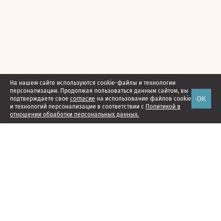
На нашем сайте используются cookie-файлы и технологии
персонализации. Продолжая пользоваться данным сайтом, вы
ОК
подтверждаете свое
согласие
на использование файлов cookie
и технологий персонализации в соответствии с
Политикой в
отношении обработки персональных данных.
Наши проекты