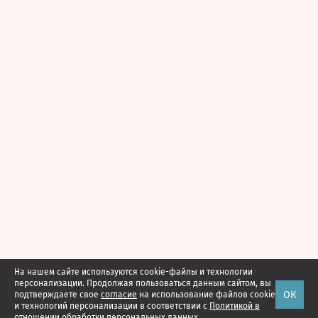
На нашем сайте используются cookie-файлы и технологии
персонализации. Продолжая пользоваться данным сайтом, вы
ОК
подтверждаете свое
согласие
на использование файлов cookie
и технологий персонализации в соответствии с
Политикой в
отношении обработки персональных данных.