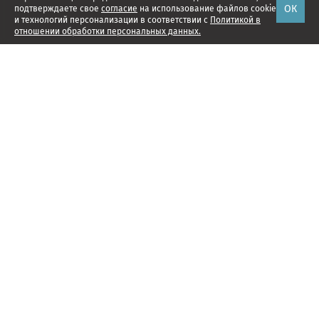
ОК
подтверждаете свое
согласие
на использование файлов cookie
и технологий персонализации в соответствии с
Политикой в
отношении обработки персональных данных.
Наши проекты
Подписка
Реклама
Справочник компаний
Об издании
Редакция