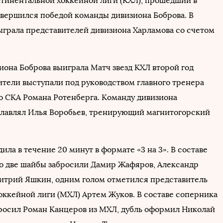
нтинентальной хоккейной лиги (КХЛ), прошедший в
авершился победой команды дивизиона Боброва. В
ыграла представителей дивизиона Харламова со счетом
иона Боброва выиграла Матч звезд КХЛ второй год
ители выступали под руководством главного тренера
о СКА Романа Ротенберга. Команду дивизиона
главлял Илья Воробьев, тренирующий магнитогорский
ила в течение 20 минут в формате «3 на 3». В составе
о две шайбы забросили Дамир Жафяров, Александр
трий Яшкин, одним голом отметился представитель
ккейной лиги (МХЛ) Артем Жуков. В составе соперника
росил Роман Канцеров из МХЛ, дубль оформил Николай