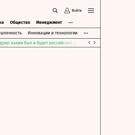
Войти
ка
Общество
Менеджмент
шленность
Инновации и технологии
думу: каким был и будет российский парламент
Война на Ближне