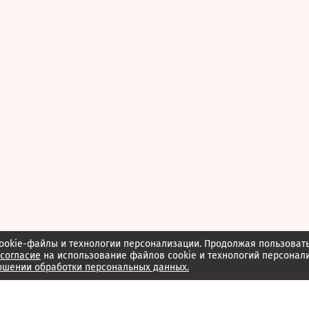
ookie-файлы и технологии персонализации. Продолжая пользоват
согласие
на использование файлов cookie и технологий персонал
ошении обработки персональных данных.