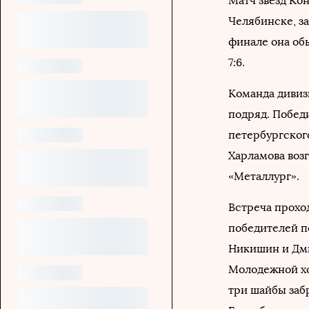
Матч звезд Ко
Челябинске, з
финале она об
7:6.
Команда дивиз
подряд. Побед
петербургског
Харламова воз
«Металлург».
Встреча проход
победителей п
Никишин и Дми
Молодежной хо
три шайбы заб