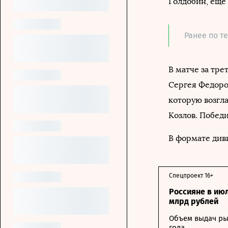
Голдобин, еще
Ранее по т
В матче за тре
Сергея Федоро
которую возгл
Козлов. Победи
В формате диви
Спецпроект 16+
Россияне в ию
млрд рублей
Объем выдач ры
года