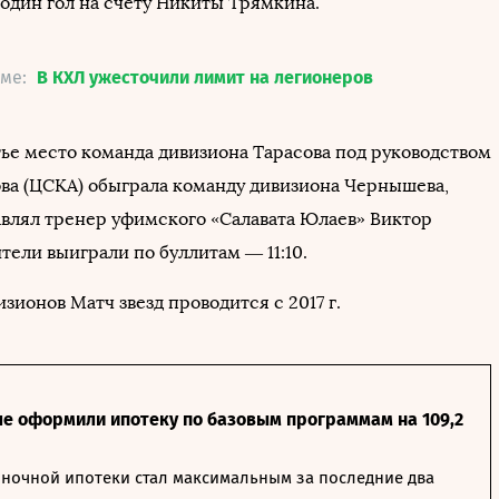
 один гол на счету Никиты Трямкина.
еме:
В КХЛ ужесточили лимит на легионеров
тье место команда дивизиона Тарасова под руководством
ва (ЦСКА) обыграла команду дивизиона Чернышева,
авлял тренер уфимского «Салавата Юлаев» Виктор
тели выиграли по буллитам — 11:10.
зионов Матч звезд проводится с 2017 г.
ле оформили ипотеку по базовым программам на 109,2
ночной ипотеки стал максимальным за последние два