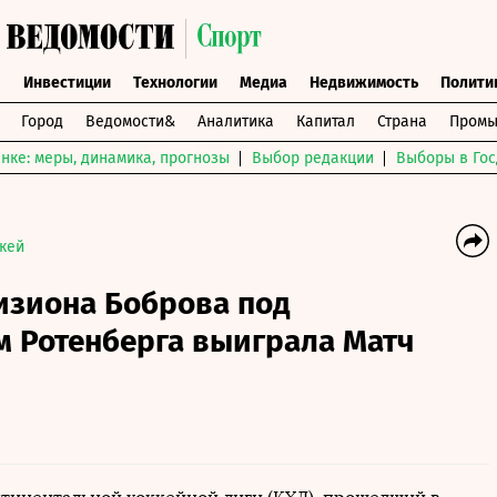
ы
Инвестиции
Технологии
Медиа
Недвижимость
Полити
Город
Ведомости&
Аналитика
Капитал
Страна
Промы
нке: меры, динамика, прогнозы
Выбор редакции
Выборы в Гос
кей
изиона Боброва под
м Ротенберга выиграла Матч