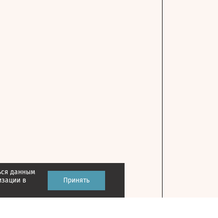
ься данным
изации в
Принять