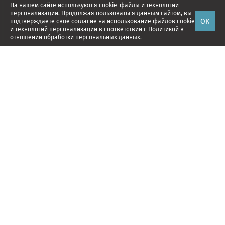
На нашем сайте используются cookie-файлы и технологии
персонализации. Продолжая пользоваться данным сайтом, вы
ОК
подтверждаете свое
согласие
на использование файлов cookie
и технологий персонализации в соответствии с
Политикой в
отношении обработки персональных данных.
Наши проекты
Подписка
Реклама
Справочник компаний
Об издании