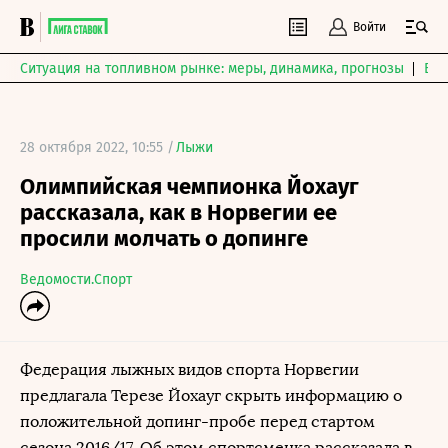
Войти
Ситуация на топливном рынке: меры, динамика, прогнозы
Выб
28 октября 2022, 10:55 /
Лыжи
Олимпийская чемпионка Йохауг
рассказала, как в Норвегии ее
просили молчать о допинге
Ведомости.Спорт
Федерация лыжных видов спорта Норвегии
предлагала Терезе Йохауг скрыть информацию о
положительной допинг-пробе перед стартом
сезона 2016/17. Об этом спортсменка рассказала в