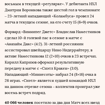
восьмым в текущей «регулярке». У дебютанта НХЛ
Дмитрия Воронкова также шестой гол в чемпионате
– 23-летний нападающий «Коламбуса» провел 24
матча в текущем сезоне, на его счету 15 (6+9) очков.
Форвард «Виннипег Джетс» Владислав Наместников
сделал 10-й голевой пас в сезоне в матче с
«Анахайм Дакс» (4:2). 31-летний россиянин
ассистировал швейцарцу Нино Нидеррайтеру, в
активе Наместникова 12 (2+10) очков в 23 встречах.
Кирилл Капризов оформил результативную
передачу в матче с «Сиэтл Кракен» (3:0).
Нападающий «Миннесоты» набрал 24 (8+16) очка в
26 играх. «Сиэтл» является худшей командой НХЛ
на данном отрезке сезона – коллектив проиграл уже
восемь встреч подряд.
40 066 человек
посетило за два дня Матч всех звезд