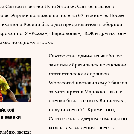
ас Сантос и вингер Луис Энрике. Сантос вышел в
аве, Энрике появился на поле на 62-й минуте. После
 чемпиона России было два представителя в сборной
временно. У «Реала», «Барселоны», ПСЖ и других топ-
лько по одному игроку.
Сантос стал одним из наиболее
заметных бразильцев по оценкам
статистических сервисов.
Whoscored поставил ему 7 баллов
за матч против Марокко – выше
оценка была только у Винисиуса,
получившего 7,1. Кроме того,
ийской
 в заявки
Сантос стал лидером команды по
возвратам владения – шесть.
лумбию, звезды