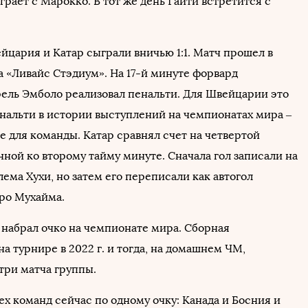
грает с Марокко. В тот же день Гаити встретится с
йцария и Катар сыграли вничью 1:1. Матч прошел в
а «Ливайс Стэдиум». На 17-й минуте форвард
ель Эмболо реализовал пенальти. Для Швейцарии это
нальти в истории выступлений на чемпионатах мира –
е для команды. Катар сравнял счет на четвертой
ной ко второму тайму минуте. Сначала гол записали на
ема Хухи, но затем его переписали как автогол
ро Мухайма.
 набрал очко на чемпионате мира. Сборная
а турнире в 2022 г. и тогда, на домашнем ЧМ,
 три матча группы.
сех команд сейчас по одному очку: Канада и Босния и