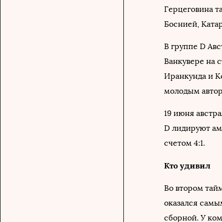
Герцеговина та
Боснией, Ката
В группе D Авс
Ванкувере на 
Иранкунда и К
молодым автор
19 июня австра
D лидируют ам
счетом 4:1.
Кто удивил
Во втором тай
оказался самы
сборной. У ком