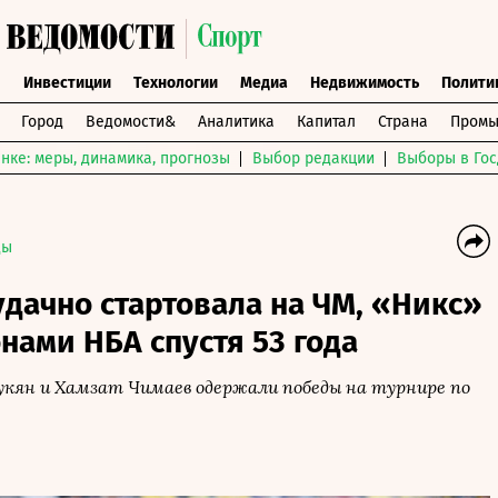
ы
Инвестиции
Технологии
Медиа
Недвижимость
Полити
Город
Ведомости&
Аналитика
Капитал
Страна
Промы
нке: меры, динамика, прогнозы
Выбор редакции
Выборы в Гос
ды
дачно стартовала на ЧМ, «Никс»
нами НБА спустя 53 года
кян и Хамзат Чимаев одержали победы на турнире по