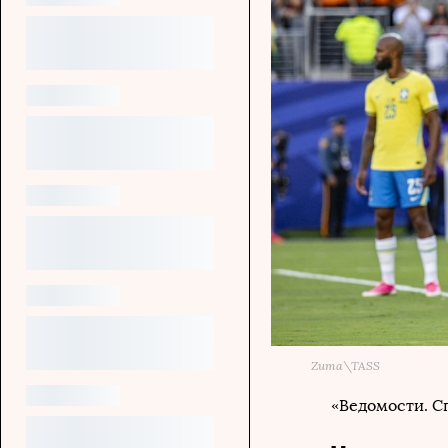
Zuma\TASS
«Ведомости. С