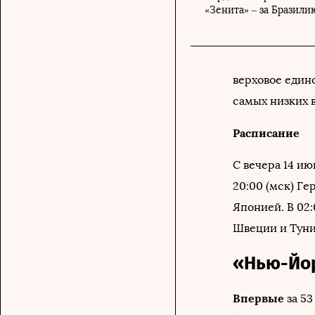
«Зенита» – за Бразили
верховое едино
самых низких в
Расписание
С вечера 14 ию
20:00 (мск) Ге
Японией. В 02:
Швеции и Туни
«Нью-Йор
Впервые
за 53