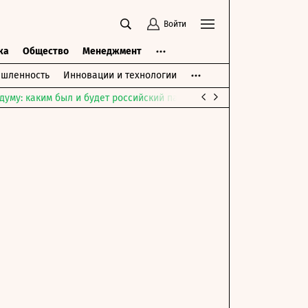
Войти
ка
Общество
Менеджмент
шленность
Инновации и технологии
думу: каким был и будет российский парламент
Война на Ближне