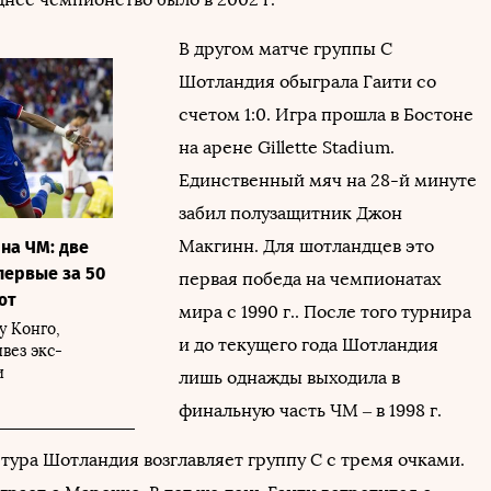
В другом матче группы C
Шотландия обыграла Гаити со
счетом 1:0. Игра прошла в Бостоне
на арене Gillette Stadium.
Единственный мяч на 28-й минуте
забил полузащитник Джон
Макгинн. Для шотландцев это
на ЧМ: две
первые за 50
первая победа на чемпионатах
ют
мира с 1990 г.. После того турнира
у Конго,
и до текущего года Шотландия
вез экс-
и
лишь однажды выходила в
финальную часть ЧМ – в 1998 г.
тура Шотландия возглавляет группу C с тремя очками.