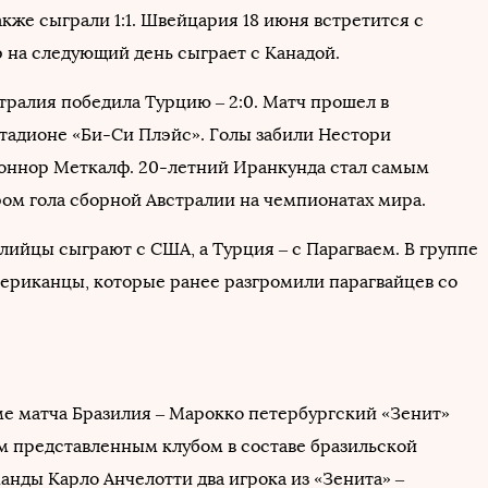
кже сыграли 1:1. Швейцария 18 июня встретится с
р на следующий день сыграет с Канадой.
тралия победила Турцию – 2:0. Матч прошел в
стадионе «Би-Си Плэйс». Голы забили Нестори
оннор Меткалф. 20-летний Иранкунда стал самым
ом гола сборной Австралии на чемпионатах мира.
лийцы сыграют с США, а Турция – с Парагваем. В группе
ериканцы, которые ранее разгромили парагвайцев со
ме матча Бразилия – Марокко петербургский «Зенит»
м представленным клубом в составе бразильской
анды Карло Анчелотти два игрока из «Зенита» –