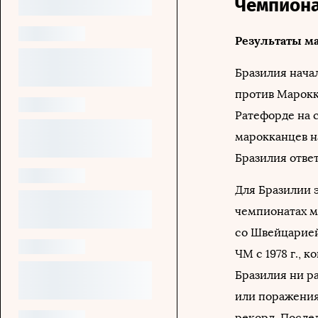
Чемпиона
Результаты м
Бразилия нача
против Марокк
Ратефорде на с
марокканцев н
Бразилия отве
Для Бразилии 
чемпионатах ми
со Швейцарией
ЧМ с 1978 г., 
Бразилия ни ра
или поражения.
рекорд. После