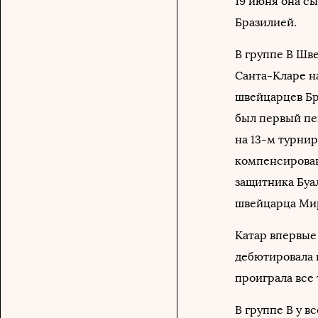
19 июня она сы
Бразилией.
В группе B Шве
Санта-Кларе н
швейцарцев Бр
был первый пе
на 13-м турнир
компенсирован
защитника Буал
швейцарца Ми
Катар впервые
дебютировала н
проиграла все
В группе B у в