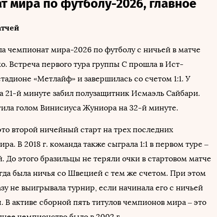
т мира по футболу-2026, главное
атчей
ла чемпионат мира-2026 по футболу с ничьей в матче
о. Встреча первого тура группы C прошла в Ист-
тадионе «Метлайф» и завершилась со счетом 1:1. У
а 21-й минуте забил полузащитник Исмаэль Сайбари.
тила голом Винисиуса Жуниора на 32-й минуте.
это второй ничейный старт на трех последних
ра. В 2018 г. команда также сыграла 1:1 в первом туре –
. До этого бразильцы не теряли очки в стартовом матче
когда была ничья со Швецией с тем же счетом. При этом
зу не выигрывала турнир, если начинала его с ничьей
 В активе сборной пять титулов чемпионов мира – это
днее чемпионство было в 2002 г.