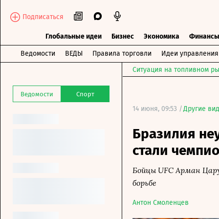
Подписаться
Глобальные идеи
Бизнес
Экономика
Финанс
Ведомости
ВЕДЫ
Правила торговли
Идеи управления
Ситуация на топливном ры
Ведомости
Спорт
14 июня, 09:53 /
Другие ви
Бразилия неу
стали чемпио
Бойцы UFC Арман Цару
борьбе
Антон Смоленцев