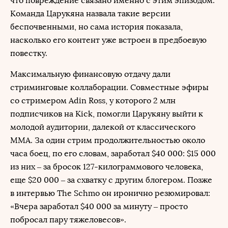
что повреждение связано именно с этим эпизодом.
Команда Царукяна назвала такие версии
беспочвенными, но сама история показала,
насколько его контент уже встроен в предбоевую
повестку.
Максимальную финансовую отдачу дали
стриминговые коллаборации. Совместные эфиры
со стримером Adin Ross, у которого 2 млн
подписчиков на Kick, помогли Царукяну выйти к
молодой аудитории, далекой от классического
ММА. За один стрим продолжительностью около
часа боец, по его словам, заработал $40 000: $15 000
из них – за бросок 127-килограммового человека,
еще $20 000 – за схватку с другим блогером. Позже
в интервью The Schmo он иронично резюмировал:
«Вчера заработал $40 000 за минуту – просто
побросал пару тяжеловесов».