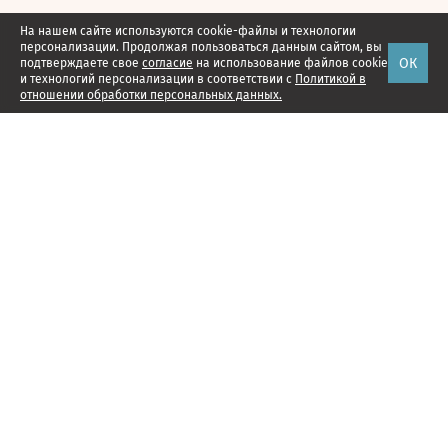
На нашем сайте используются cookie-файлы и технологии
персонализации. Продолжая пользоваться данным сайтом, вы
ОК
подтверждаете свое
согласие
на использование файлов cookie
и технологий персонализации в соответствии с
Политикой в
отношении обработки персональных данных.
Наши проекты
Подписка
Реклама
Справочник компаний
Об издании