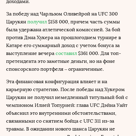
доходами.
За победу над Чарльзом Оливейрой на UFC 300
Царукян
получил
$158 000, причем часть суммы
была удержана атлетической комиссией. За бой
против Дэна Хукера на прошлогоднем турнире в
Катаре его суммарный доход с учетом бонуса за
выступление вечера
составил
$361 000. Для топ-
претендента это заметные деньги, но на фоне
спонсорского портфеля – ограниченные.
Эта финансовая конфигурация влияет и на
карьерную стратегию. После победы над Хукером
Царукян не получил немедленный титульный бой с
чемпионом Илией Топурией: глава UFC Дэйна Уайт
объяснил это внутренними обстоятельствами,
связанными со снятием бойца с UFC 311 из-за
травмы. В ожидании нового шанса Царукян не