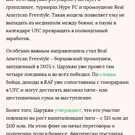
грэпплинге, турнирах Hype FC и промоушене Real
American Freestyle. Такая модель позволяет ему не
выпадать из медиаполя между боями, а паузы в
календаре UFC превращать в полноценный
заработок.
Особенно важным направлением стал Real
American Freestyle – борцовский промоушен,
запущенный в 2025 г. Царукян уже провел там
четыре поединка и во всех победил. По
словам
бойца, доходы в RAF уже сопоставимы с гонорарами
в UFC и могут достигать высоких пяти- или
шестизначных сумм за выступление.
Более того, Царукян
утверждает
, что его участие
повлияло на рост капитализации лиги – с $15 млн до
$110 млн. На этом фоне он начал переговоры о
получении доли в бизнесе, фактически предлагая