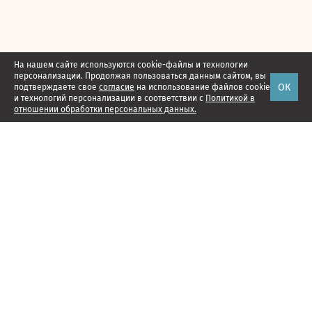
На нашем сайте используются cookie-файлы и технологии
персонализации. Продолжая пользоваться данным сайтом, вы
ОК
подтверждаете свое
согласие
на использование файлов cookie
и технологий персонализации в соответствии с
Политикой в
отношении обработки персональных данных.
Наши проекты
Подписка
Реклама