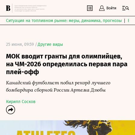
Войти
Ситуация на топливном рынке: меры, динамика, прогнозы
Выб
25 июня, 09:59 /
Другие виды
МОК вводит гранты для олимпийцев,
на ЧМ-2026 определилась первая пара
плей-офф
Канадский футболист побил рекорд лучшего
бомбардира сборной России Артема Дзюбы
Кирилл Сосков