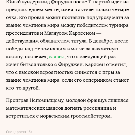
Юный вундеркинд Фируджа после 11 партий идет на
предпоследнем месте, имея в активе только четыре
очка. Его провал может поставить под угрозу матч за
звание чемпиона мира между победителем турнира
претендентов и Магнусом Карлсеном —
действующим обладателем титула. В декабре, после
победы над Непомнящим в матче за шахматную
корону, норвежец
заявил
, что в следующий раз
хочет биться только с Фируджей. Карлсен отметил,
что с высокой вероятностью снимется с игры за
звание чемпиона мира, если его соперником станет
кто-то другой.
Проиграв Непомнящему, молодой француз лишился
математических шансов догнать россиянина и
встретиться с норвежским гроссмейстером.
Спецпроект 16+