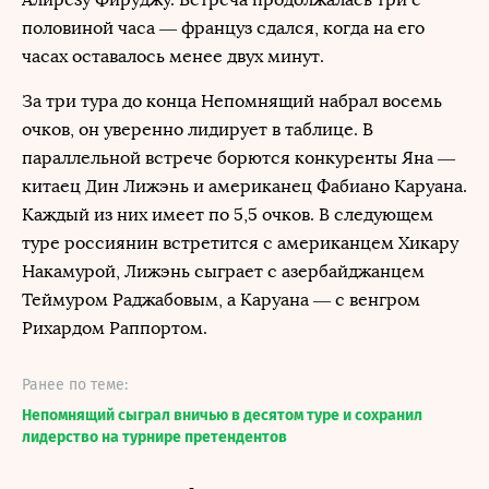
половиной часа — француз сдался, когда на его
часах оставалось менее двух минут.
За три тура до конца Непомнящий набрал восемь
очков, он уверенно лидирует в таблице. В
параллельной встрече борются конкуренты Яна —
китаец Дин Лижэнь и американец Фабиано Каруана.
Каждый из них имеет по 5,5 очков. В следующем
туре россиянин встретится с американцем Хикару
Накамурой, Лижэнь сыграет с азербайджанцем
Теймуром Раджабовым, а Каруана — с венгром
Рихардом Раппортом.
Ранее по теме:
Непомнящий сыграл вничью в десятом туре и сохранил
лидерство на турнире претендентов