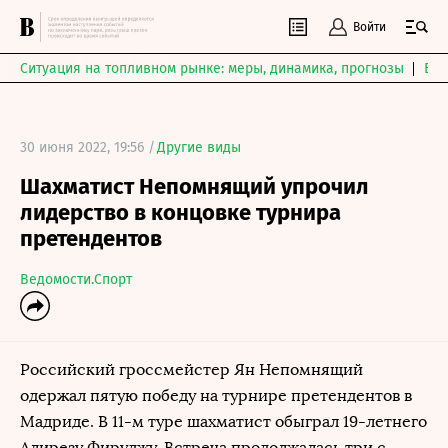
Войти
Ситуация на топливном рынке: меры, динамика, прогнозы
Выб
30 июня 2022, 19:56 /
Другие виды
Шахматист Непомнящий упрочил
лидерство в концовке турнира
претендентов
Ведомости.Спорт
Российский гроссмейстер Ян Непомнящий
одержал пятую победу на турнире претендентов в
Мадриде. В 11-м туре шахматист обыграл 19-летнего
Алирезу Фируджу. Встреча продолжалась три с