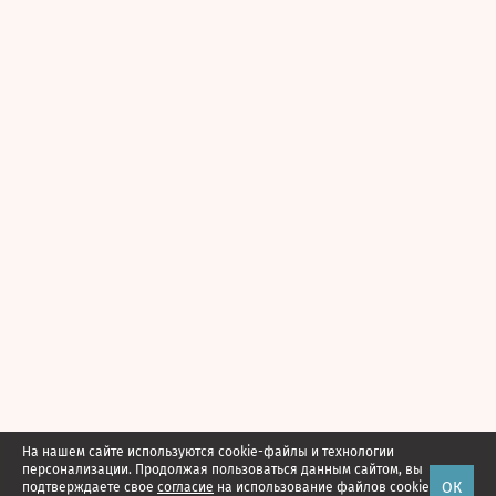
На нашем сайте используются cookie-файлы и технологии
персонализации. Продолжая пользоваться данным сайтом, вы
ОК
подтверждаете свое
согласие
на использование файлов cookie