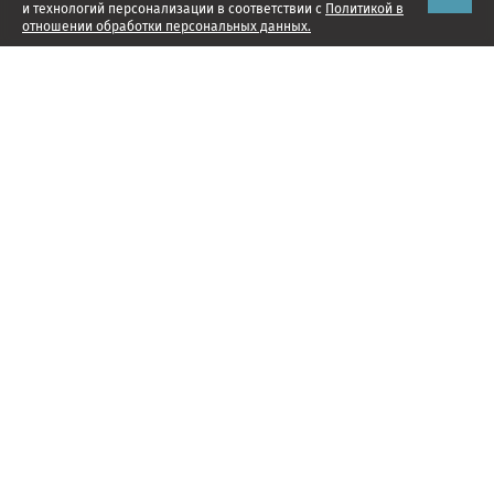
и технологий персонализации в соответствии с
Политикой в
отношении обработки персональных данных.
Наши проекты
Подписка
Реклама
Справочник компаний
Об издании
Редакция