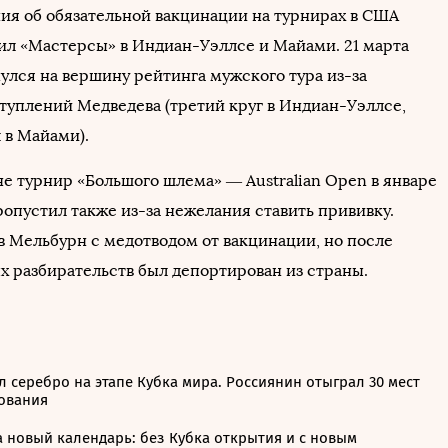
ния об обязательной вакцинации на турнирах в США
ил «Мастерсы» в Индиан-Уэллсе и Майами. 21 марта
улся на вершину рейтинга мужского тура из-за
туплений Медведева (третий круг в Индиан-Уэллсе,
 в Майами).
не турнир «Большого шлема» — Australian Open в январе
опустил также из-за нежелания ставить прививку.
в Мельбурн с медотводом от вакцинации, но после
х разбирательств был депортирован из страны.
 серебро на этапе Кубка мира. Россиянин отыграл 30 мест
дования
 новый календарь: без Кубка открытия и с новым