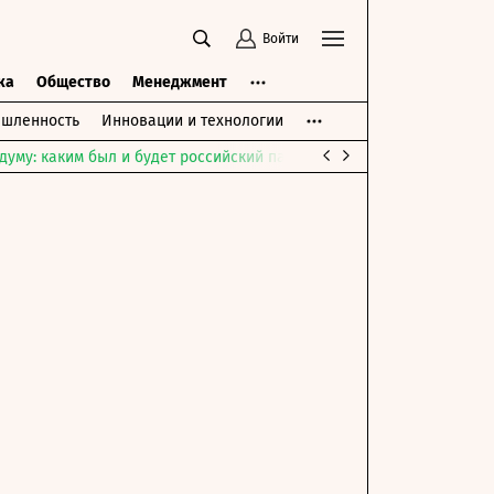
Войти
ка
Общество
Менеджмент
шленность
Инновации и технологии
думу: каким был и будет российский парламент
Война на Ближне