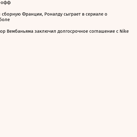
-офф
 сборную Франции, Роналду сыграет в сериале о
боле
тор Вембаньяма заключил долгосрочное соглашение с Nike