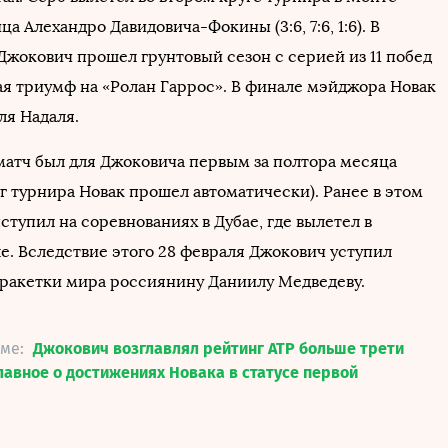
ца Алехандро Давидовича-Фокины (3:6, 7:6, 1:6). В
Джокович прошел грунтовый сезон с серией из 11 побед
ая триумф на «Ролан Гаррос». В финале мэйджора Новак
ля Надаля.
атч был для Джоковича первым за полтора месяца
г турнира Новак прошел автоматически). Ранее в этом
ступил на соревнованиях в Дубае, где вылетел в
е. Вследствие этого 28 февраля Джокович уступил
 ракетки мира россиянину Даниилу Медведеву.
еме:
Джокович возглавлял рейтинг ATP больше трети
лавное о достижениях Новака в статусе первой