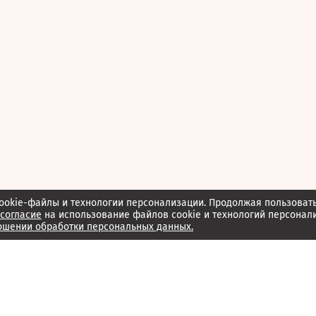
ookie-файлы и технологии персонализации. Продолжая пользоват
согласие
на использование файлов cookie и технологий персонал
ошении обработки персональных данных.