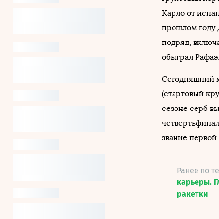
Карло от испан
прошлом году 
подряд, включ
обыграл Рафаэ
Сегодняшний м
(стартовый кру
сезоне серб вы
четвертьфинал
звание первой
Ранее по т
карьеры. Г
ракетки