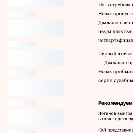
Из-за требова
Новак пропуст
Джокович верн
неудачных выс
четвертьфинал
Первый в сезо
— Джокович пр
Новак прибыл 
серии судебны
Рекомендуем
Логинов выиграл
в гонке пресле
КХЛ представила