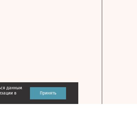
ься данным
изации в
Принять