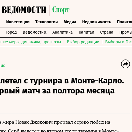
ы
Инвестиции
Технологии
Медиа
Недвижимость
Полити
Город
Ведомости&
Аналитика
Капитал
Страна
Промы
нке: меры, динамика, прогнозы
Выбор редакции
Выборы в Гос
нис
етел с турнира в Монте-Карло.
рвый матч за полтора месяца
а мира Новак Джокович прервал серию побед на
ах. Серб вылетел во втором круге турнира в Монте-