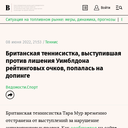
Войти
Ситуация на топливном рынке: меры, динамика, прогнозы
Выб
08 июня 2022, 21:53 /
Теннис
Британская теннисистка, выступившая
против лишения Уимблдона
рейтинговых очков, попалась на
допинге
Ведомости.Спорт
Британская теннисистка Тара Мур временно
отстранена от выступлений за нарушение
антидопинговых правил. Как
сообщается
на сайте