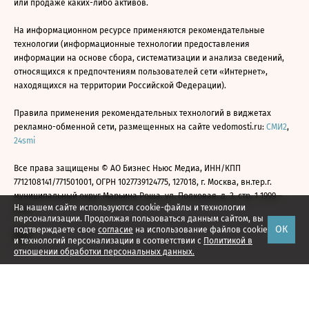
или продаже каких-либо активов.
На информационном ресурсе применяются рекомендательные
технологии (информационные технологии предоставления
информации на основе сбора, систематизации и анализа сведений,
относящихся к предпочтениям пользователей сети «Интернет»,
находящихся на территории Российской Федерации).
Правила применения рекомендательных технологий в виджетах
рекламно-обменной сети, размещенных на сайте vedomosti.ru:
СМИ2
,
24smi
Все права защищены © АО Бизнес Ньюс Медиа, ИНН/КПП
7712108141/771501001, ОГРН 1027739124775, 127018, г. Москва, вн.тер.г.
муниципальный округ Марьина Роща, ул. Полковая, д. 3, стр. 1 1999—
На нашем сайте используются cookie-файлы и технологии
2026
персонализации. Продолжая пользоваться данным сайтом, вы
ОК
подтверждаете свое
согласие
на использование файлов cookie
и технологий персонализации в соответствии с
Политикой в
отношении обработки персональных данных.