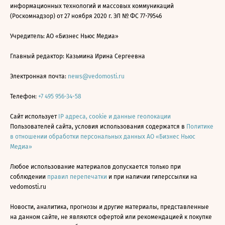
информационных технологий и массовых коммуникаций
(Роскомнадзор) от 27 ноября 2020 г. ЭЛ № ФС 77-79546
Учредитель: АО «Бизнес Ньюс Медиа»
Главный редактор: Казьмина Ирина Сергеевна
Электронная почта:
news@vedomosti.ru
Телефон:
+7 495 956-34-58
Сайт использует
IP адреса, cookie и данные геолокации
Пользователей сайта, условия использования содержатся в
Политике
в отношении обработки персональных данных АО «Бизнес Ньюс
Медиа»
Любое использование материалов допускается только при
соблюдении
правил перепечатки
и при наличии гиперссылки на
vedomosti.ru
Новости, аналитика, прогнозы и другие материалы, представленные
на данном сайте, не являются офертой или рекомендацией к покупке