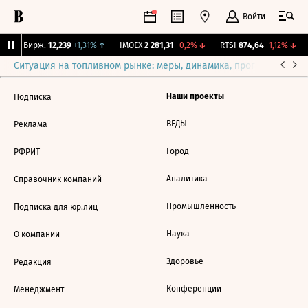
Войти
CNY Бирж.
12,239
+1,31%
↑
IMOEX
2 281,31
-0,2%
↓
RTSI
874,64
-1,12%
↓
Ситуация на топливном рынке: меры, динамика, прогнозы
Выб
Наши проекты
Подписка
ВЕДЫ
Реклама
Город
РФРИТ
Аналитика
Справочник компаний
Промышленность
Подписка для юр.лиц
Наука
О компании
Здоровье
Редакция
Конференции
Менеджмент