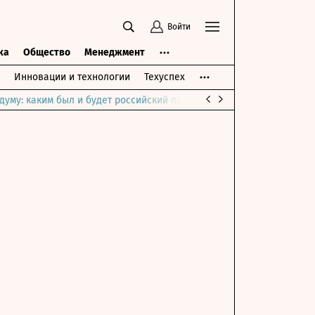
Войти
ка
Общество
Менеджмент
Инновации и технологии
Техуспех
думу: каким был и будет российский парламент
Война на Ближне