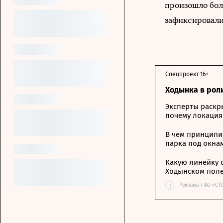
произошло бол
зафиксировали
Спецпроект 16+
Ходынка в рол
Эксперты раскр
почему локация
В чем принципи
парка под окна
Какую линейку 
Ходынском пол
i
Реклама / АО «СТ