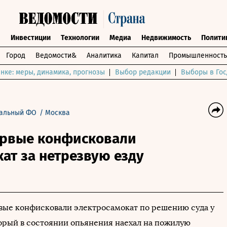
ы
Инвестиции
Технологии
Медиа
Недвижимость
Полити
Город
Ведомости&
Аналитика
Капитал
Промышленность
нке: меры, динамика, прогнозы
Выбор редакции
Выборы в Гос
альный ФО
/
Москва
ервые конфисковали
ат за нетрезвую езду
вые конфисковали электросамокат по решению суда у
торый в состоянии опьянения наехал на пожилую