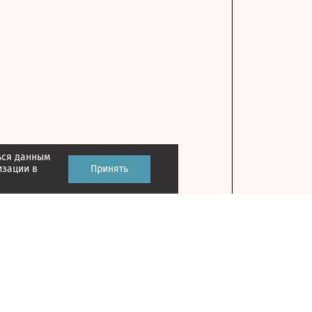
ься данным
изации в
Принять