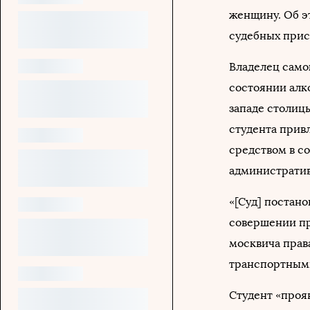
женщину. Об 
судебных прис
Владелец самок
состоянии алк
западе столиц
студента привл
средством в с
административ
«[Суд] постан
совершении пр
москвича прав
транспортными
Студент «проя