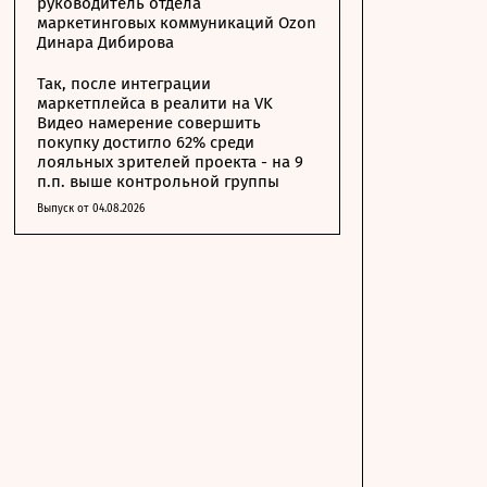
руководитель отдела
маркетинговых коммуникаций Ozon
Динара Дибирова
Так, после интеграции
маркетплейса в реалити на VK
Видео намерение совершить
покупку достигло 62% среди
лояльных зрителей проекта - на 9
п.п. выше контрольной группы
Выпуск от 04.08.2026