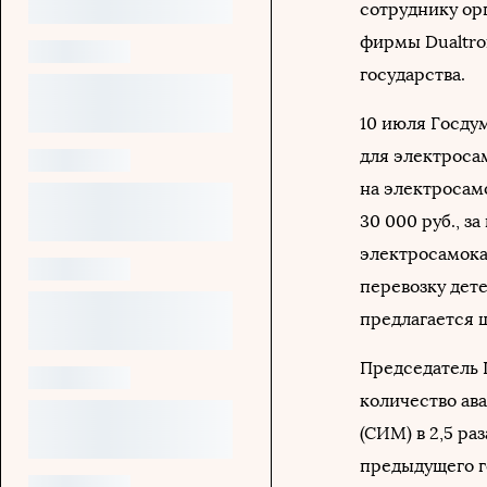
сотруднику ор
фирмы Dualtron
государства.
10 июля Госду
для электросам
на электросамо
30 000 руб., з
электросамока
перевозку дет
предлагается ш
Председатель
количество ав
(СИМ) в 2,5 ра
предыдущего го