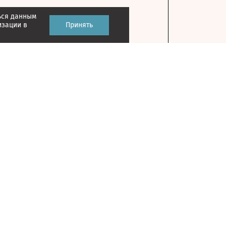
ься данным
изации в
Принять
Контакты
127018, г. Москва, ул. Полковая, д. 3, стр. 1
Главный редактор: Казьмина Ирина
Сергеевна