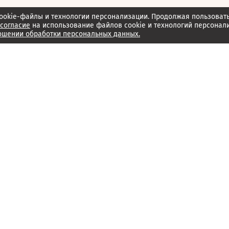
ookie-файлы и технологии персонализации. Продолжая пользоват
согласие
на использование файлов cookie и технологий персонал
ошении обработки персональных данных.
Об издании
Архив
Обратная связь
Редакция