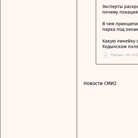
Эксперты раскр
почему локация
В чем принципи
парка под окна
Какую линейку 
Ходынском пол
i
Реклама / АО «СТ
Новости СМИ2