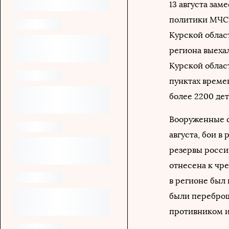
13 августа за
политики МЧС
Курской област
региона выехал
Курской облас
пунктах време
более 2200 дет
Вооруженные с
августа, бои в
резервы россий
отнесена к чре
в регионе был
были переброш
противником и