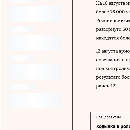
На 10 августа
более 76 000 
России в межв
развернуто 60
находятся боле
12 августа ври
совещания с п
под контролем
результате бое
ранен 121.
Спецпроект 16+
Ходынка в рол