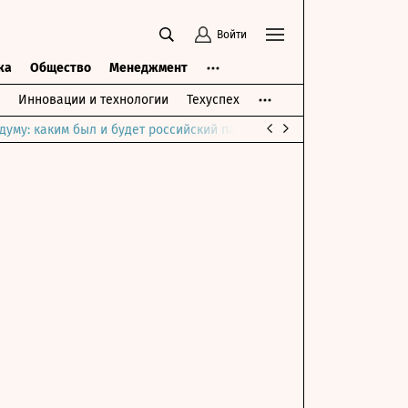
Войти
ка
Общество
Менеджмент
Инновации и технологии
Техуспех
думу: каким был и будет российский парламент
Война на Ближне