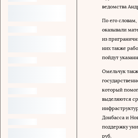
ведомства Анд
По его словам,
оказывали мат
из приграничн
них также рабо
пойдут указанн
Омельчук также
государственн
который помог
выделяются ср
инфраструктуру
Донбасса и Но
поддержку уни
руб.