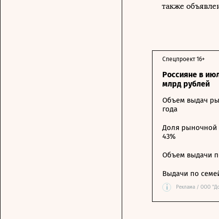
также объявле
Спецпроект 16+
Россияне в ию
млрд рублей
Объем выдач ры
года
Доля рыночной 
43%
Объем выдачи п
Выдачи по семе
i
Реклама / ООО "Д