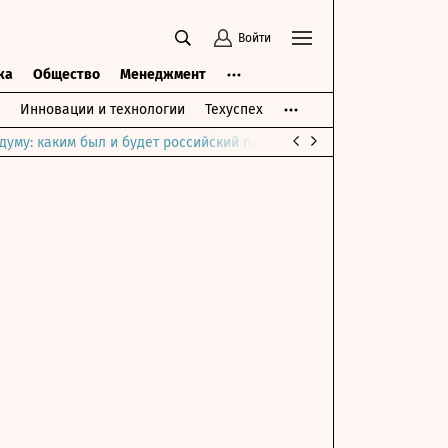
Войти
ка
Общество
Менеджмент
Инновации и технологии
Техуспех
думу: каким был и будет российский парламент
Война на Ближне