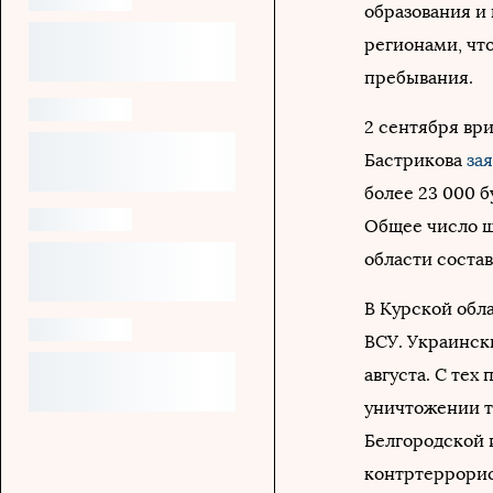
образования и 
регионами, чт
пребывания.
2 сентября вр
Бастрикова
за
более 23 000 
Общее число ш
области состав
В Курской обл
ВСУ. Украинск
августа. С те
уничтожении т
Белгородской 
контртеррорис