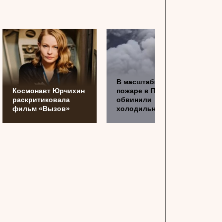
В масштабном
Космонавт Юрчихин
пожаре в Перми
раскритиковала
обвинили
фильм «Вызов»
холодильник