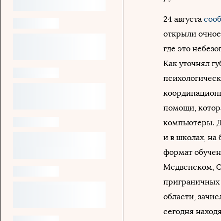
24 августа
соо
открыли очное 
где это небезо
Как уточнял г
психологическ
координационн
помощи, котор
компьютеры. Д
и в школах, н
формат обучен
Медвенском, О
приграничных 
области, зачи
сегодня наход