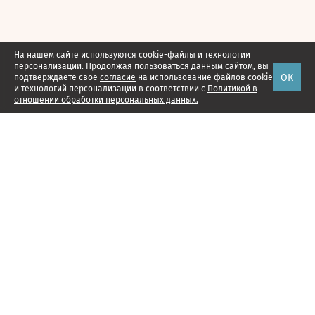
На нашем сайте используются cookie-файлы и технологии
персонализации. Продолжая пользоваться данным сайтом, вы
ОК
подтверждаете свое
согласие
на использование файлов cookie
и технологий персонализации в соответствии с
Политикой в
отношении обработки персональных данных.
Наши проекты
Подписка
Реклама
Справочник компаний