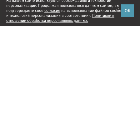
На нашем сайте используются cookie-файлы и технологии
персонализации. Продолжая пользоваться данным сайтом, вы
ОК
подтверждаете свое
согласие
на использование файлов cookie
и технологий персонализации в соответствии с
Политикой в
отношении обработки персональных данных.
Наши проекты
Подписка
Реклама
Справочник компаний
Об издании