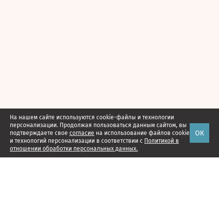
На нашем сайте используются cookie-файлы и технологии
персонализации. Продолжая пользоваться данным сайтом, вы
ОК
подтверждаете свое
согласие
на использование файлов cookie
и технологий персонализации в соответствии с
Политикой в
отношении обработки персональных данных.