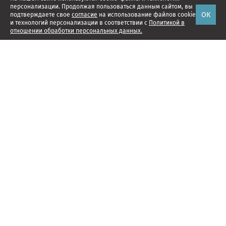
персонализации. Продолжая пользоваться данным сайтом, вы
ОК
подтверждаете свое
согласие
на использование файлов cookie
и технологий персонализации в соответствии с
Политикой в
отношении обработки персональных данных.
Наши проекты
Подписка
Реклама
Справочник компаний
Об издании