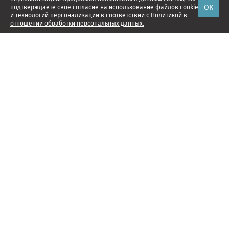
ОК
подтверждаете свое
согласие
на использование файлов cookie
и технологий персонализации в соответствии с
Политикой в
отношении обработки персональных данных.
Наши проекты
Подписка
Реклама
Справочник компаний
Об издании
Редакция