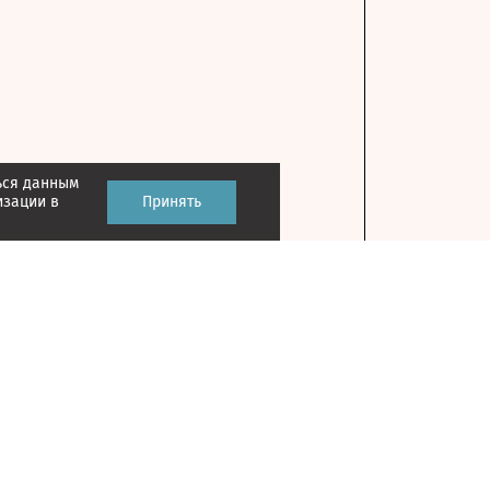
ься данным
изации в
Принять