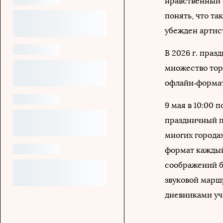
нравственный 
понять, что та
убежден артис
В 2026 г. праз
множество тор
офлайн‑формат
9 мая в 10:00
праздничный па
многих города
формат кажды
соображений б
звуковой марш
дневниками уч