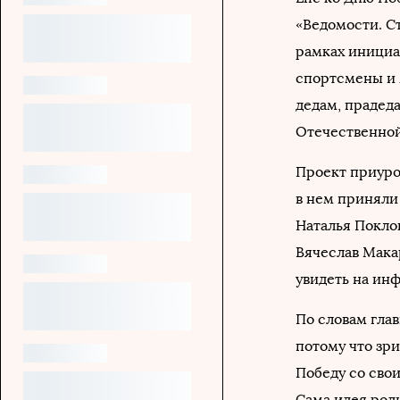
«Ведомости. С
рамках инициа
спортсмены и 
дедам, прадед
Отечественной
Проект приуро
в нем приняли
Наталья Покло
Вячеслав Мака
увидеть на ин
По словам гла
потому что зр
Победу со сво
Сама идея роди