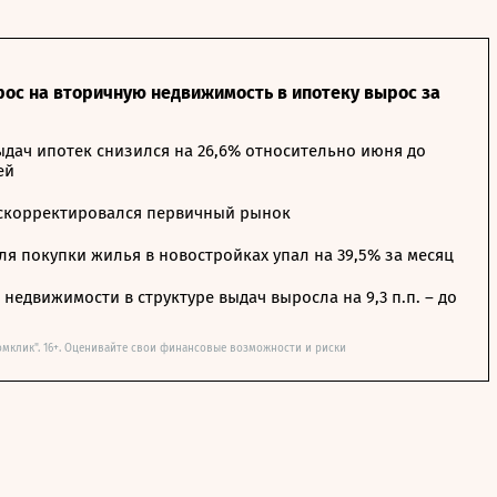
рос на вторичную недвижимость в ипотеку вырос за
дач ипотек снизился на 26,6% относительно июня до
ей
 скорректировался первичный рынок
я покупки жилья в новостройках упал на 39,5% за месяц
недвижимости в структуре выдач выросла на 9,3 п.п. – до
омклик". 16+. Оценивайте свои финансовые возможности и риски