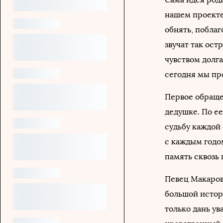
нашем проекте
обнять, побла
звучат так ост
чувством долга
сегодня мы пр
Первое обраще
дедушке. По е
судьбу каждой 
с каждым годо
память сквозь 
Певец Макаров
большой истор
только дань ув