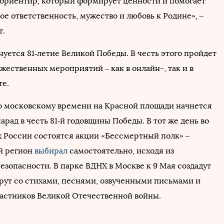
ориентир, который формирует ценности и помогает
кое ответственность, мужество и любовь к Родине», –
т.
днуется 81‑летие Великой Победы. В честь этого пройдет
жественных мероприятий – как в онлайн-, так и в
е.
 по московскому времени на Красной площади начнется
рад в честь 81‑й годовщины Победы. В тот же день во
х России состоятся акции «Бессмертный полк» –
й регион
выбирал
самостоятельно, исходя из
езопасности. В парке ВДНХ в Москве к 9 Мая создадут
рут со стихами, песнями, озвученными письмами и
астников Великой Отечественной войны.