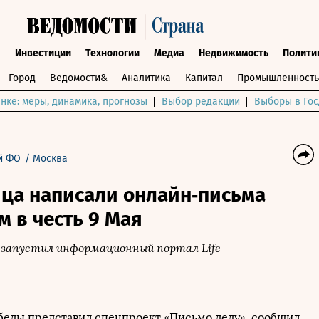
ы
Инвестиции
Технологии
Медиа
Недвижимость
Полити
Город
Ведомости&
Аналитика
Капитал
Промышленность
нке: меры, динамика, прогнозы
Выбор редакции
Выборы в Гос
й ФО
/
Москва
ца написали онлайн‑письма
 в честь 9 Мая
 запустил информационный портал Life
обеды представил спецпроект «Письмо деду», сообщил