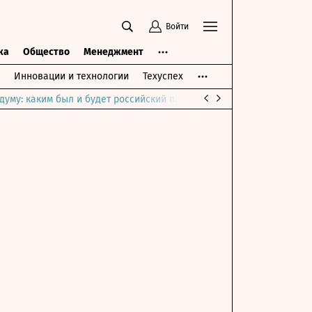
Войти
ка
Общество
Менеджмент
Инновации и технологии
Техуспех
думу: каким был и будет российский парламент
Война на Ближне