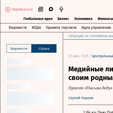
Подписаться
Глобальные идеи
Бизнес
Экономика
Финанс
Ведомости
ВЕДЫ
Правила торговли
Идеи управления
Ситуация на топливном ры
Ведомости
Страна
07 мая, 11:05 /
Центральны
Медийные ли
своим родным
Проект «Письмо деду»
Сергей Чернов
Life ко Дню П