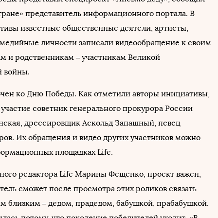
тране» представитель информационного портала. В
тивы известные общественные деятели, артисты,
медийные личности записали видеообращение к своим
ам и родственникам – участникам Великой
 войны.
чен ко Дню Победы. Как отметили авторы инициативы,
 участие советник генерального прокурора России
нская, дрессировщик Аскольд Запашный, певец
ров. Их обращения и видео других участников можно
формационных площадках Life.
вного редактора Life Марины Фещенко, проект важен,
итель сможет после просмотра этих роликов связать
им близким – дедом, прадедом, бабушкой, прабабушкой.
лась потому, что поколение победителей уходит. «В