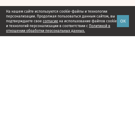
На нашем сайте используются cookie-файлы и технологии
персонализации. Продолжая пользоваться данным сайтом, вы
ОК
подтверждаете свое
согласие
на использование файлов cookie
и технологий персонализации в соответствии с
Политикой в
отношении обработки персональных данных.
Наши проекты
Подписка
Реклама
Справочник компаний