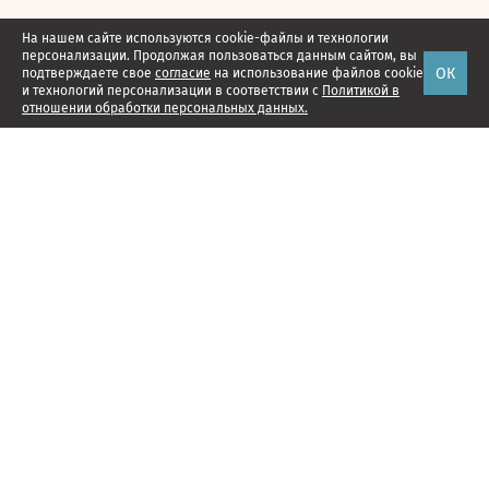
На нашем сайте используются cookie-файлы и технологии
персонализации. Продолжая пользоваться данным сайтом, вы
ОК
подтверждаете свое
согласие
на использование файлов cookie
и технологий персонализации в соответствии с
Политикой в
отношении обработки персональных данных.
Наши проекты
Подписка
Реклама
Справочник компаний
Об издании