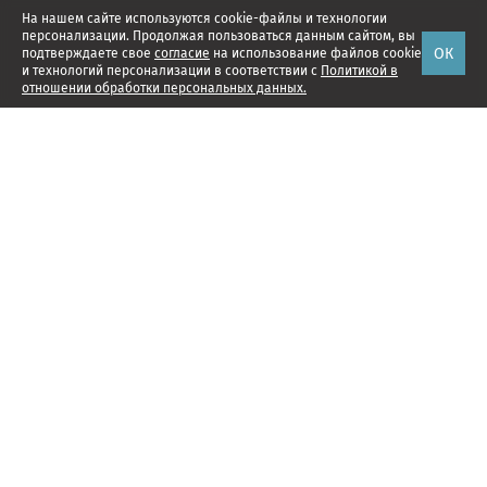
На нашем сайте используются cookie-файлы и технологии
персонализации. Продолжая пользоваться данным сайтом, вы
ОК
подтверждаете свое
согласие
на использование файлов cookie
и технологий персонализации в соответствии с
Политикой в
отношении обработки персональных данных.
Наши проекты
Подписка
Реклама
Справочник компаний
Об издании