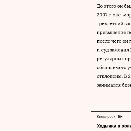
До этого он б
2007 г. экс-мэ
трехлетний за
превышение по
после чего он
г. суд заменил
регулярных пр
обвиняемого у
отклонены. В 2
занимался биз
Спецпроект 16+
Ходынка в рол