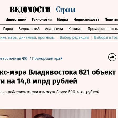
ы
Инвестиции
Технологии
Медиа
Недвижимость
Полити
Город
Ведомости&
Аналитика
Капитал
Промышленность
нке: меры, динамика, прогнозы
Выбор редакции
Выборы в Гос
невосточный ФО
/
Приморский край
экс-мэра Владивостока 821 объект
 на 14,8 млрд рублей
 его родственников взыщут более 590 млн рублей