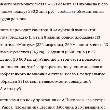
ного законодательства, – 821 объект. С Николаева и его
также взыщут 590,2 млн руб.,
сообщает
объединенная
судов региона.
ность переходят: санаторий «Амурский залив» (три
тка площадью 11,4 га и 8 зданий общей площадью 113
арт-отель «Магнум» (322 квартиры, 269 машино-мест и 23
льных участков (24,7 га), 12 зданий (8600 кв. м) и 32
ения (10 600 кв. м). Решение в этой части подлежит
исполнению, чтобы прекратить получение доходов от
иобретенного незаконным путем. Всего в федеральную
 обращен 821 объект недвижимости совокупной
8 млрд руб.
ветчиками по иску проходили сам Николаев, его сестра
 Раиса, племянница Евгения Забелина и 16 связанных с