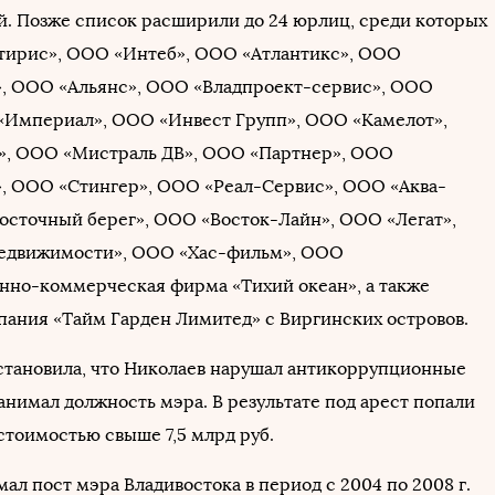
. Позже список расширили до 24 юрлиц, среди которых
тирис», ООО «Интеб», ООО «Атлантикс», ООО
, ООО «Альянс», ООО «Владпроект-сервис», ООО
«Империал», ООО «Инвест Групп», ООО «Камелот»,
», ООО «Мистраль ДВ», ООО «Партнер», ООО
, ООО «Стингер», ООО «Реал-Сервис», ООО «Аква-
осточный берег», ООО «Восток-Лайн», ООО «Легат»,
едвижимости», ООО «Хас-фильм», ООО
нно-коммерческая фирма «Тихий океан», а также
ания «Тайм Гарден Лимитед» с Виргинских островов.
становила, что Николаев нарушал антикоррупционные
анимал должность мэра. В результате под арест попали
стоимостью свыше 7,5 млрд руб.
ал пост мэра Владивостока в период с 2004 по 2008 г.