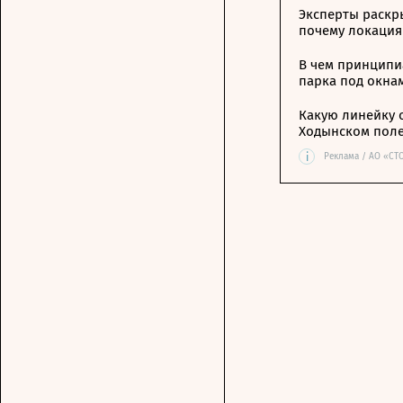
Эксперты раскр
почему локация
В чем принципи
парка под окна
Какую линейку 
Ходынском пол
i
Реклама / АО «СТ