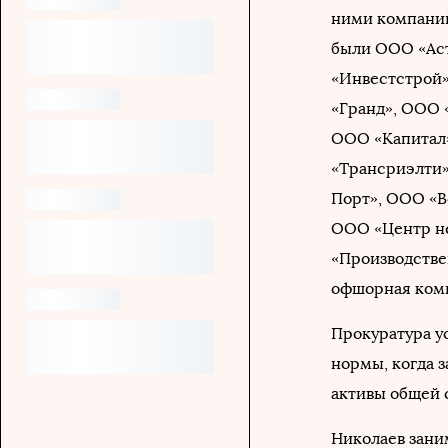
ними компаний
были ООО «Ас
«Инвестстрой»
«Гранд», ООО 
ООО «Капитал
«Трансриэлти»
Порт», ООО «В
ООО «Центр н
«Производстве
офшорная комп
Прокуратура у
нормы, когда з
активы общей 
Николаев заним