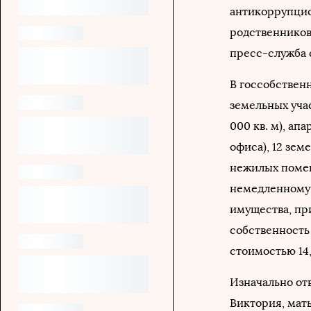
антикоррупцион
родственников 
пресс-служба 
В госсобствен
земельных учас
000 кв. м), ап
офиса), 12 земе
нежилых помещ
немедленному 
имущества, пр
собственность
стоимостью 14,
Изначально от
Виктория, мать