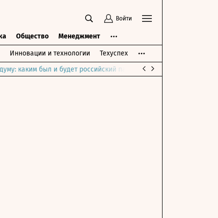
Войти
ка
Общество
Менеджмент
Инновации и технологии
Техуспех
думу: каким был и будет российский парламент
Война на Ближне