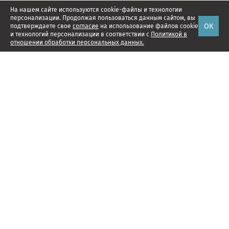
На нашем сайте используются cookie-файлы и технологии
персонализации. Продолжая пользоваться данным сайтом, вы
ОК
подтверждаете свое
согласие
на использование файлов cookie
и технологий персонализации в соответствии с
Политикой в
отношении обработки персональных данных.
Наши проекты
Подписка
Реклама
Справочник компаний
Об издании