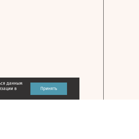
ься данным
изации в
Принять