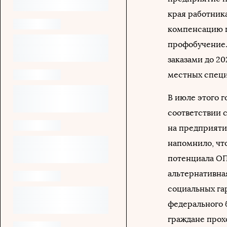
края работник
компенсацию п
профобучение.
заказами до 202
местных специ
В июле этого 
соответствии 
на предприяти
напомнило, чт
потенциала ОП
альтернативна
социальных гар
федерального б
граждане прох