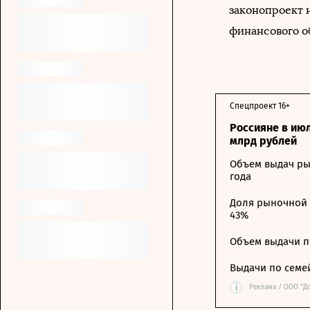
законопроект 
финансового о
Спецпроект 16+
Россияне в ию
млрд рублей
Объем выдач ры
года
Доля рыночной 
43%
Объем выдачи п
Выдачи по семе
i
Реклама / ООО "Д