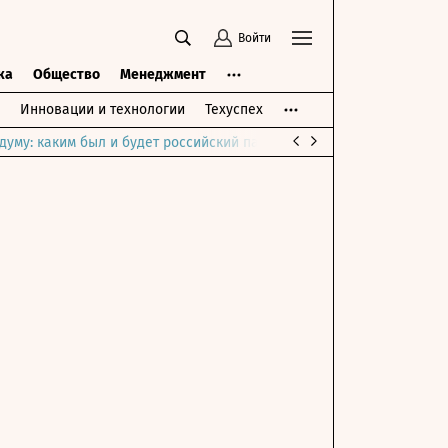
Войти
ка
Общество
Менеджмент
Инновации и технологии
Техуспех
думу: каким был и будет российский парламент
Война на Ближне