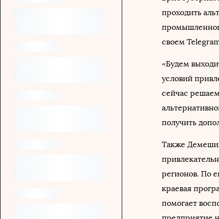
проходить аль
промышленного
своем Telegra
«Будем выходи
условий привле
сейчас решаем
альтернативно
получить допо
Также Демешин
привлекательн
регионов. По 
краевая прогр
помогает воспо
предприятие н