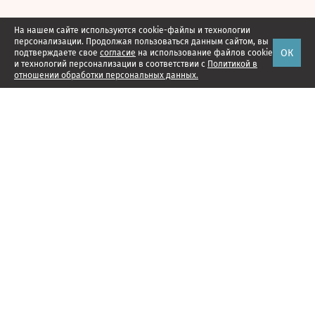
На нашем сайте используются cookie-файлы и технологии
персонализации. Продолжая пользоваться данным сайтом, вы
ОК
подтверждаете свое
согласие
на использование файлов cookie
и технологий персонализации в соответствии с
Политикой в
отношении обработки персональных данных.
Наши проекты
Подписка
Реклама
Справочник компаний