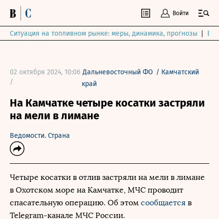
Войти
Ситуация на топливном рынке: меры, динамика, прогнозы
Выб
02 октября 2024, 10:06
Дальневосточный ФО
/
Камчатский
/
край
На Камчатке четыре косатки застряли
на мели в лимане
Ведомости. Страна
Четыре косатки в отлив застряли на мели в лимане
в Охотском море на Камчатке, МЧС проводит
спасательную операцию. Об этом
сообщается
в
Telegram-канале МЧС России.