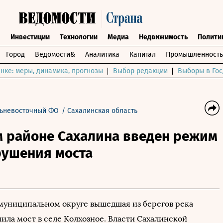
ы
Инвестиции
Технологии
Медиа
Недвижимость
Полити
Город
Ведомости&
Аналитика
Капитал
Промышленность
нке: меры, динамика, прогнозы
Выбор редакции
Выборы в Гос
ьневосточный ФО
/
Сахалинская область
м районе Сахалина введен режим
рушения моста
муниципальном округе вышедшая из берегов река
ила мост в селе Колхозное. Власти Сахалинской