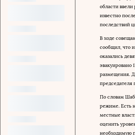
области ввели
известно посл
последствий ц
В ходе совеща
сообщил, что 
оказались девя
эвакуировано 1
размещения. Д
председателя 
По словам Шаб
режиме. Есть 
местные власт
оценить урове
необходимую п