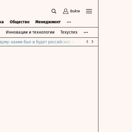
Войти
ка
Общество
Менеджмент
Инновации и технологии
Техуспех
думу: каким был и будет российский парламент
Война на Ближне