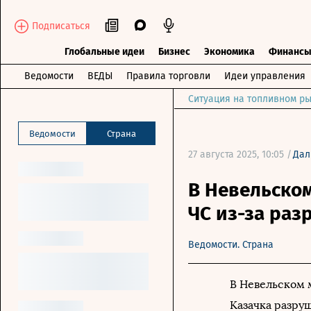
Подписаться
Глобальные идеи
Бизнес
Экономика
Финанс
Ведомости
ВЕДЫ
Правила торговли
Идеи управления
Ситуация на топливном ры
Ведомости
Страна
27 августа 2025, 10:05 /
Дал
В Невельско
ЧС из-за раз
Ведомости. Страна
В Невельском 
Казачка разруш