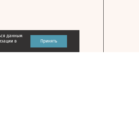
ься данным
изации в
Принять
Контакты