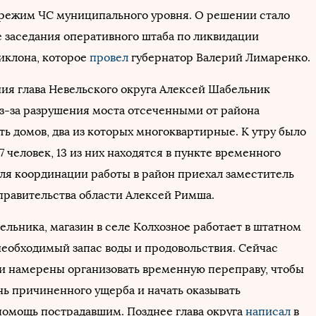
 режим ЧС муниципального уровня. О решении стало
е заседания оперативного штаба по ликвидации
иклона, которое
провел
губернатор Валерий Лимаренко.
ния глава Невельского округа Алексей Шабельник
из-за разрушения моста отсеченными от района
ть домов, два из которых многоквартирные. К утру было
7 человек, 13 из них находятся в пункте временного
ля координации работы в район приехал заместитель
правительства области Алексей Римша.
ельника, магазин в селе Колхозное работает в штатном
необходимый запас воды и продовольствия. Сейчас
и намерены организовать временную переправу, чтобы
нь причиненного ущерба и начать оказывать
омощь пострадавшим. Позднее глава округа
написал
в