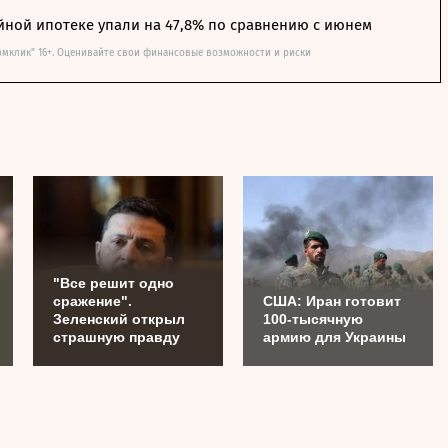
йной ипотеке упали на 47,8% по сравнению с июнем
омклик" 16+. Оценивайте свои финансовые возможности и риски
"Все решит одно
сражение".
США: Иран готовит
Зеленский открыл
100-тысячную
страшную правду
армию для Украины