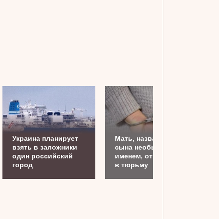
Украина планирует
Мать, назвавшую
взять в заложники
сына необычным
один российский
именем, отправили
город
в тюрьму