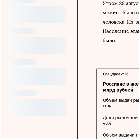
Утром 28 авгу
момент было из
человека. Из-з
Население эва
было.
Спецпроект 16+
Россияне в ию
млрд рублей
Объем выдач ры
года
Доля рыночной 
43%
Объем выдачи п