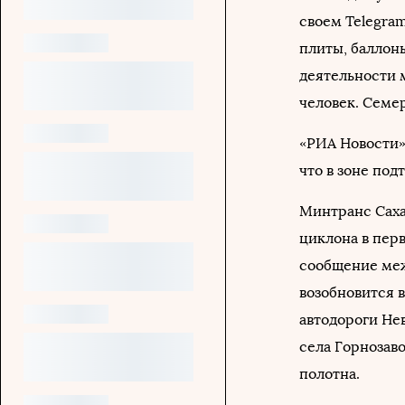
своем Telegram
плиты, баллоны
деятельности м
человек. Семер
«РИА Новости»
что в зоне под
Минтранс Сах
циклона в перв
сообщение меж
возобновится в
автодороги Не
села Горнозав
полотна.