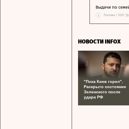
Выдачи по семе
i
Реклама / ООО "Д
НОВОСТИ INFOX
"Пока Киев горел".
Раскрыто состояние
Зеленского после
удара РФ