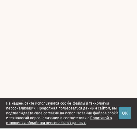
На нашем сайте используются cookie-файлы и технологии
персонализации. Продолжая пользоваться данным сайтом, вы
ОК
подтверждаете свое
согласие
на использование файлов cookie
и технологий персонализации в соответствии с
Политикой в
отношении обработки персональных данных.