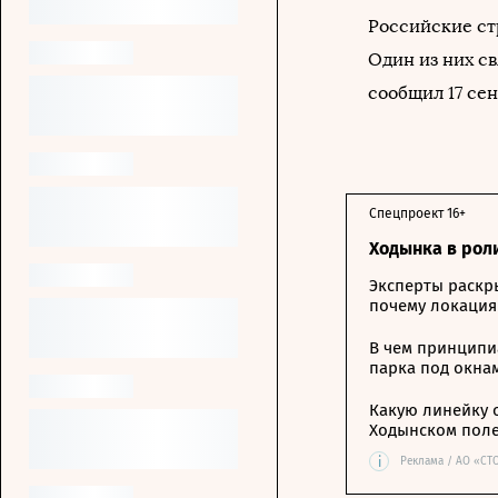
Российские с
Один из них с
сообщил 17 се
Спецпроект 16+
Ходынка в рол
Эксперты раскр
почему локация
В чем принципи
парка под окна
Какую линейку 
Ходынском пол
i
Реклама / АО «СТ