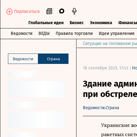
Подписаться
Глобальные идеи
Бизнес
Экономика
Финанс
Ведомости
ВЕДЫ
Правила торговли
Идеи управления
Ситуация на топливном ры
Ведомости
Страна
18 сентября 2023, 17:43 /
Но
Здание адми
при обстреле
Ведомости.Страна
Украинские во
ракетных сист