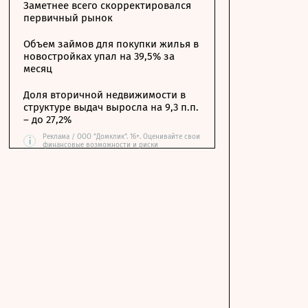
Заметнее всего скорректировался
первичный рынок
Объем займов для покупки жилья в
новостройках упал на 39,5% за
месяц
Доля вторичной недвижимости в
структуре выдач выросла на 9,3 п.п.
– до 27,2%
Реклама / ООО "Домклик". 16+. Оценивайте свои
i
финансовые возможности и риски