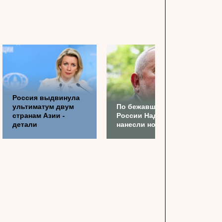
Россия выдвинула
ультиматум двум
По бежавшему из
странам Азии -
России Надеждину*
детали
нанесли новый удар