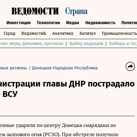
ы
Инвестиции
Технологии
Медиа
Недвижимость
Полити
Город
Ведомости&
Аналитика
Капитал
Промышленность
нке: меры, динамика, прогнозы
Выбор редакции
Выборы в Гос
вые регионы
/
Донецкая Народная Республика
нистрации главы ДНР пострадало
 ВСУ
енные ударили по центру Донецка снарядами из
ем залпового огня (РСЗО). При обстреле получило