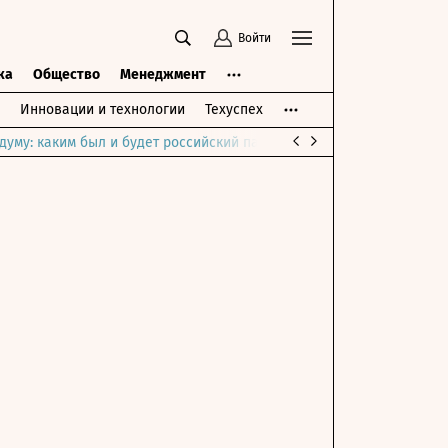
Войти
ка
Общество
Менеджмент
Инновации и технологии
Техуспех
думу: каким был и будет российский парламент
Война на Ближне