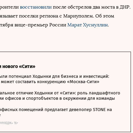
троители
восстановили
после обстрелов два моста в ДНР.
вязывает поселки региона с Мариуполем. Об этом
нтября вице-премьер России
Марат Хуснуллин
.
и нового «Сити»
ыли потенциал Ходынки для бизнеса и инвестиций:
 может составить конкуренцию «Москва-Сити»
альное отличие Ходынки от «Сити»: роль ландшафтного
ми офисов и спортобъектов в окружении для команды
офисных помещений предлагает девелопер STONE на
е
ОУНХЕДЖ» 16+