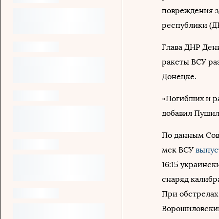
повреждения з
республики (Д
Глава ДНР Де
ракеты ВСУ ра
Донецке.
«Погибших и р
добавил Пушил
По данным Сов
мск ВСУ
выпу
16:15 украинск
снаряд калибра
При обстрелах
Ворошиловски