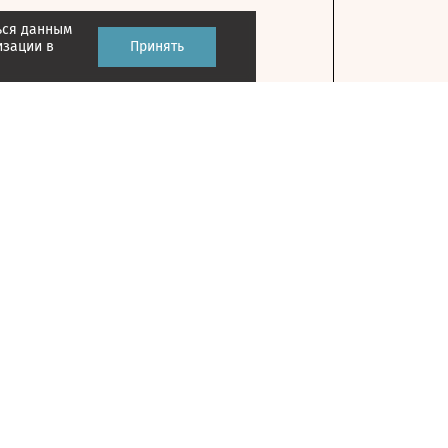
ься данным
изации в
Принять
Контакты
127018, г. Москва, ул. Полковая, д. 3, стр. 1
Главный редактор: Казьмина Ирина
Сергеевна