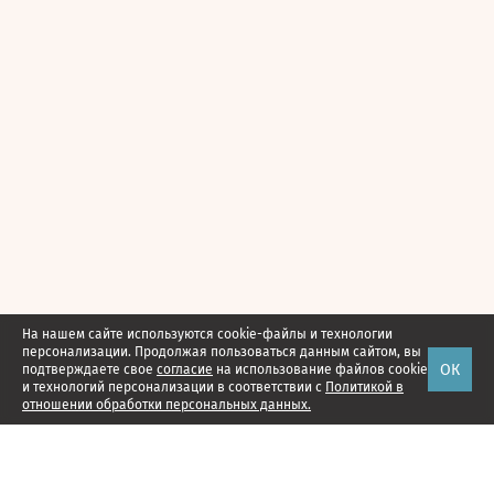
На нашем сайте используются cookie-файлы и технологии
персонализации. Продолжая пользоваться данным сайтом, вы
ОК
подтверждаете свое
согласие
на использование файлов cookie
и технологий персонализации в соответствии с
Политикой в
отношении обработки персональных данных.