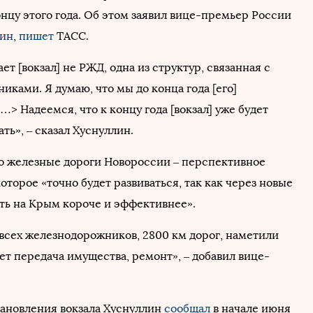
онцу этого года. Об этом заявил вице-премьер России
лин
,
пишет
ТАСС.
ет [вокзал] не РЖД, одна из структур, связанная с
ками. Я думаю, что мы до конца года [его]
…> Надеемся, что к концу года [вокзал] уже будет
ь», – сказал Хуснуллин.
то железные дороги Новороссии – перспективное
оторое «точно будет развиваться, так как через новые
ть на Крым короче и эффективнее».
 всех железнодорожников, 2800 км дорог, наметили
ет передача имущества, ремонт», – добавил вице-
тановления вокзала Хуснуллин
сообщал
в начале июня