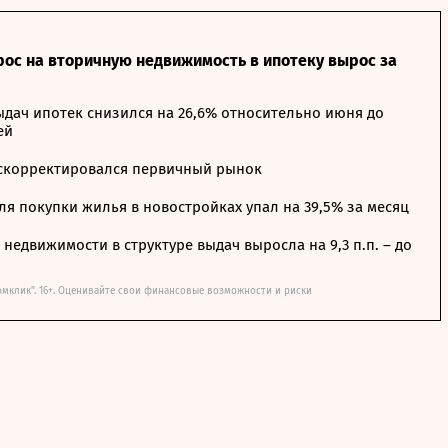
рос на вторичную недвижимость в ипотеку вырос за
дач ипотек снизился на 26,6% относительно июня до
ей
 скорректировался первичный рынок
я покупки жилья в новостройках упал на 39,5% за месяц
недвижимости в структуре выдач выросла на 9,3 п.п. – до
омклик". 16+. Оценивайте свои финансовые возможности и риски