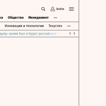
Войти
ка
Общество
Менеджмент
Инновации и технологии
Техуспех
думу: каким был и будет российский парламент
Война на Ближне