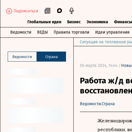
Подписаться
Глобальные идеи
Бизнес
Экономика
Финанс
Ведомости
ВЕДЫ
Правила торговли
Идеи управления
Ситуация на топливном ры
Ведомости
Страна
06 марта 2024, 14:44 /
Новы
Работа ж/д 
восстановлен
Ведомости.Страна
Железнодорожн
республики, во