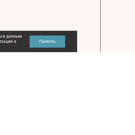
ься данным
изации в
Принять
Контакты