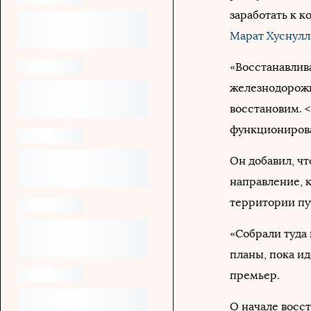
заработать к к
Марат Хуснул
«Восстанавлива
железнодорожни
восстановим. <
функционироват
Он добавил, ч
направление, к
территории пу
«Собрали туда
планы, пока ид
премьер.
О начале восс