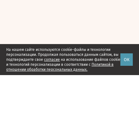
На нашем сайте используются cookie-файлы и технологии
персонализации. Продолжая пользоваться данным сайтом, вы
ОК
подтверждаете свое
согласие
на использование файлов cookie
и технологий персонализации в соответствии с
Политикой в
отношении обработки персональных данных.
Наши проекты
Подписка