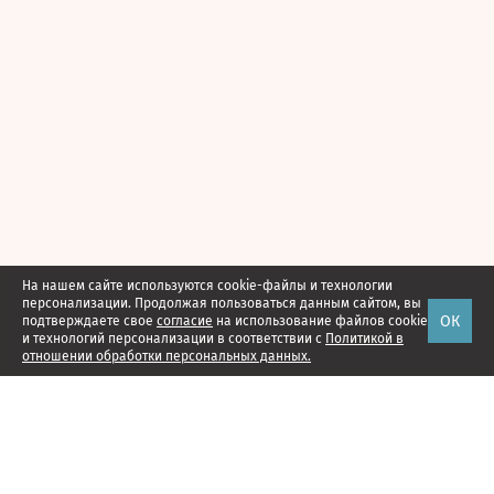
На нашем сайте используются cookie-файлы и технологии
персонализации. Продолжая пользоваться данным сайтом, вы
ОК
подтверждаете свое
согласие
на использование файлов cookie
и технологий персонализации в соответствии с
Политикой в
отношении обработки персональных данных.