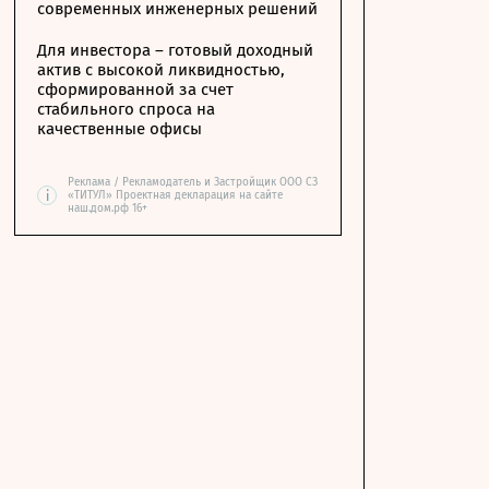
современных инженерных решений
Для инвестора – готовый доходный
актив с высокой ликвидностью,
сформированной за счет
стабильного спроса на
качественные офисы
Реклама / Рекламодатель и Застройщик ООО СЗ
i
«ТИТУЛ» Проектная декларация на сайте
наш.дом.рф 16+