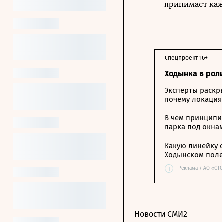
принимает каж
Спецпроект 16+
Ходынка в рол
Эксперты раскр
почему локация
В чем принципи
парка под окна
Какую линейку 
Ходынском пол
i
Реклама / АО «СТ
Новости СМИ2