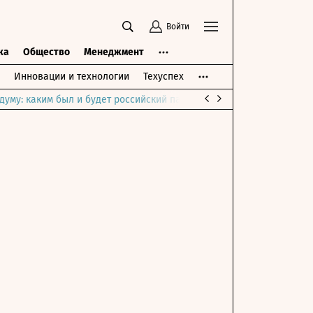
Войти
ка
Общество
Менеджмент
Инновации и технологии
Техуспех
думу: каким был и будет российский парламент
Война на Ближне