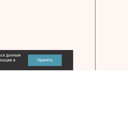
ься данным
изации в
Принять