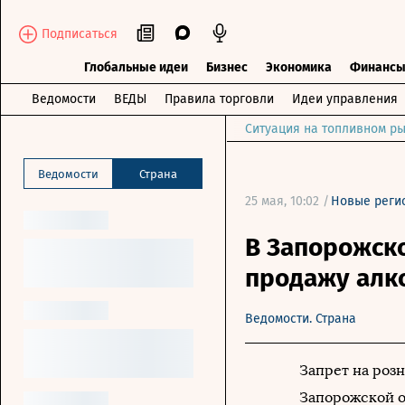
Подписаться
Глобальные идеи
Бизнес
Экономика
Финанс
Ведомости
ВЕДЫ
Правила торговли
Идеи управления
Ситуация на топливном ры
Ведомости
Страна
25 мая, 10:02 /
Новые реги
В Запорожско
продажу алко
Ведомости. Страна
Запрет на роз
Запорожской о