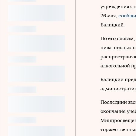
учреждениях т
26 мая,
сообщ
Балицкий.
По его словам,
пива, пивных н
распространяю
алкогольной п
Балицкий пред
администрати
Последний зво
окончание учеб
Минпросвещени
торжественных 