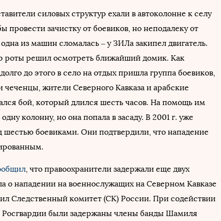
ставители силовых структур ехали в автоколонне к селу
ы провести зачистку от боевиков, но неподалеку от
одна из машин сломалась – у ЗИЛа закипел двигатель.
р роты решил осмотреть ближайший домик. Как
адолго до этого в село на отдых пришла группа боевиков,
и чеченцы, жители Северного Кавказа и арабские
ался бой, который длился шесть часов. На помощь им
одну колонну, но она попала в засаду. В 2001 г. уже
д шестью боевиками. Они подтвердили, что нападение
ированным.
ообщил
, что правоохранители задержали еще двух
ла о нападении на военнослужащих на Северном Кавказе
бщил Следственный комитет (СК) России. При содействии
 Росгвардии были задержаны члены банды Шамиля