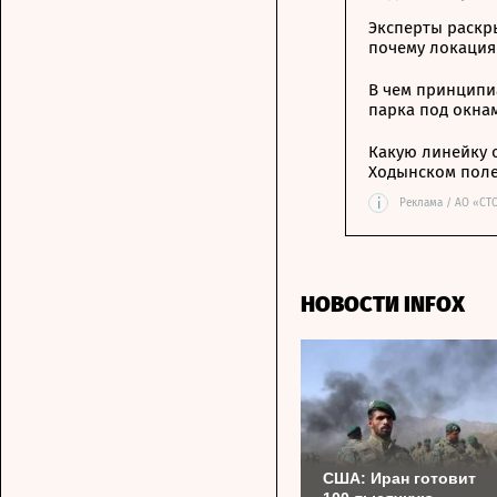
Эксперты раскр
почему локация
В чем принципи
парка под окна
Какую линейку 
Ходынском пол
i
Реклама / АО «СТ
НОВОСТИ INFOX
США: Иран готовит