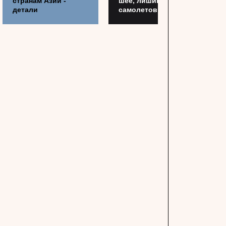
странам Азии -
шее, лишив Россию
детали
самолетов