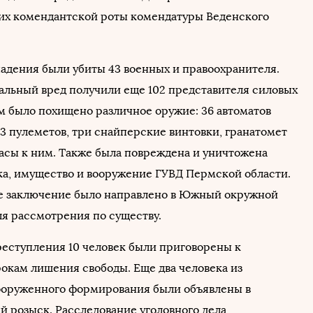
х комендантской роты комендатуры Веденского
падения были убиты 43 военных и правоохранителя.
альный вред получили еще 102 представителя силовых
ем было похищено различное оружие: 36 автоматов
13 пулеметов, три снайперские винтовки, гранатомет
асы к ним. Также была повреждена и уничтожена
ка, имущество и вооружение ГУВД Пермской области.
е заключение было направлено в Южный окружной
ля рассмотрения по существу.
преступления 10 человек были приговорены к
окам лишения свободы. Еще два человека из
ооруженного формирования были объявлены в
 розыск. Расследование уголовного дела