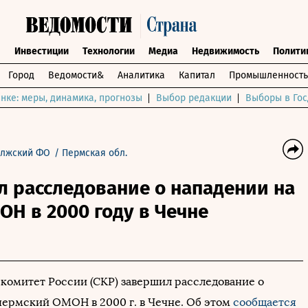
ы
Инвестиции
Технологии
Медиа
Недвижимость
Полити
Город
Ведомости&
Аналитика
Капитал
Промышленность
нке: меры, динамика, прогнозы
Выбор редакции
Выборы в Гос
лжский ФО
/
Пермская обл.
л расследование о нападении на
Н в 2000 году в Чечне
комитет России (СКР) завершил расследование о
пермский ОМОН в 2000 г. в Чечне. Об этом
сообщается