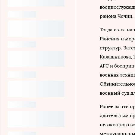
военнослужащи
района Чечни.
Тогда из-за на
Ранения и мор
структур. Зат
Калашникова, 
АГС и боеприп
военная техни
Обвинительно
военный суд д
Ранее за эти 
длительным ср
незаконного в
международный