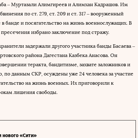
таба – Муртазали Алимгиреев и Алимхан Кадрашов. Им
винения по ст. 279, ст. 209 и ст. 317 – вооруженный
 в банде и посягательство на жизнь военнослужащих. В
 пресечения избрано заключение под стражу.
хранители задержали другого участника банды Басаева –
ртовского района Дагестана Казбека Анасова. Он
овершении теракта, бандитизме, захвате заложников и
о, по данным СКР, осуждены уже 24 человека за участие
гательство на жизнь военных. Их приговорили к
окам лишения свободы.
и нового «Сити»