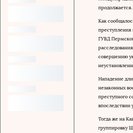
продолжается
Как сообщалось
преступления 
ГУВД Пермской
расследования
совершению ук
неустановленн
Нападение дли
незаконных во
преступного со
впоследствии 
Тогда же на Ка
группировку Ш