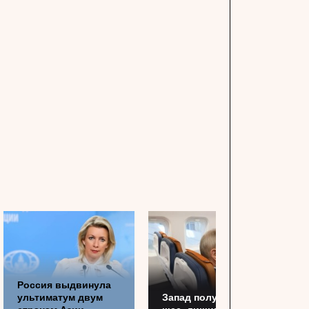
Россия выдвинула
ультиматум двум
Запад получил по