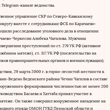
 Telegram-канале ведомства.
твенное управление СКР по Северо-Кавказскому
округу вместе с сотрудниками ФСБ по Карачаево-
ршили расследование уголовного дела в отношении
чаево-Черкесии Алибека Чагилова. Мужчина
совершении преступлений по ст. 279 УК РФ (активное
ужённом мятеже), ст. 317 УК РФ (посягательство на
иков правоохранительных органов и военнослужащих).
ствия, 29 марта 2000 г. в горно-лесистой местности к
жани-Ведено Веденского района Чечни Чагилов в составе
ооруженного формирования численностью не менее 200
уководством Басаева и Хаттаба принял участие в
ятеже. Он также совершил вооруженное нападение на
водного отряда ОМОН ГУВД Пермской области и