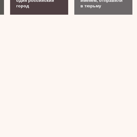
один российский
именем, отправили
город
в тюрьму