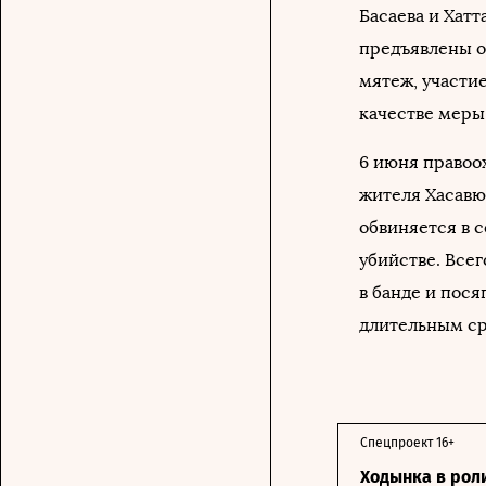
Басаева и Хат
предъявлены об
мятеж, участие
качестве меры
6 июня правоо
жителя Хасавю
обвиняется в с
убийстве. Всег
в банде и пося
длительным ср
Спецпроект 16+
Ходынка в рол