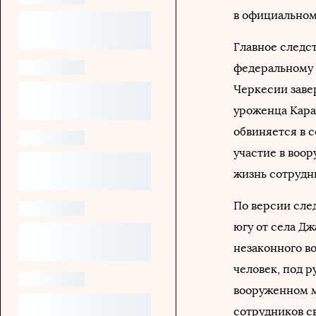
в официальном
Главное следс
федеральному 
Черкесии заве
уроженца Кара
обвиняется в 
участие в воор
жизнь сотрудн
По версии след
югу от села Д
незаконного в
человек, под р
вооруженном м
сотрудников с