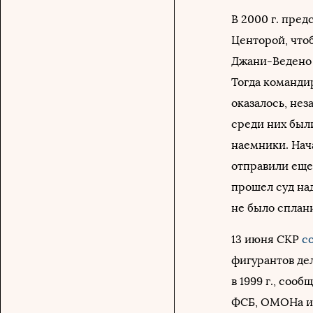
В 2000 г. пред
Центорой, чтоб
Джани-Ведено 
Тогда команди
оказалось, нез
среди них был
наемники. Нач
отправили еще 
прошел суд на
не было сплан
13 июня СКР
с
фигурантов де
в 1999 г., соо
ФСБ, ОМОНа и