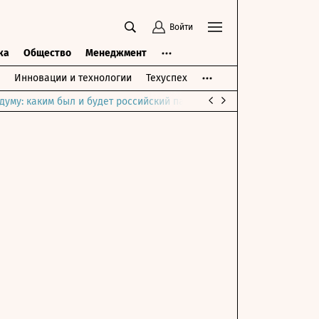
Войти
ка
Общество
Менеджмент
Инновации и технологии
Техуспех
думу: каким был и будет российский парламент
Война на Ближне